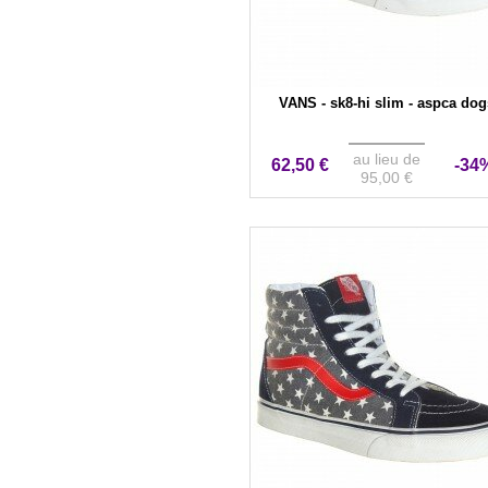
VANS - sk8-hi slim - aspca dog
au lieu de
62,50 €
-34
95,00 €