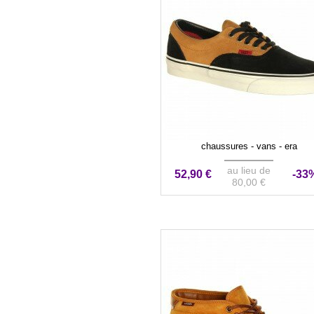
chaussures - vans - era
au lieu de
52,90 €
-33
80,00 €