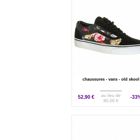
chaussures - vans - old skool
au lieu de
52,90 €
-33
80,00 €