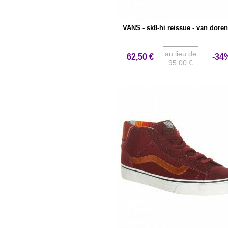
VANS - sk8-hi reissue - van doren
au lieu de
62,50 €
-34
95,00 €