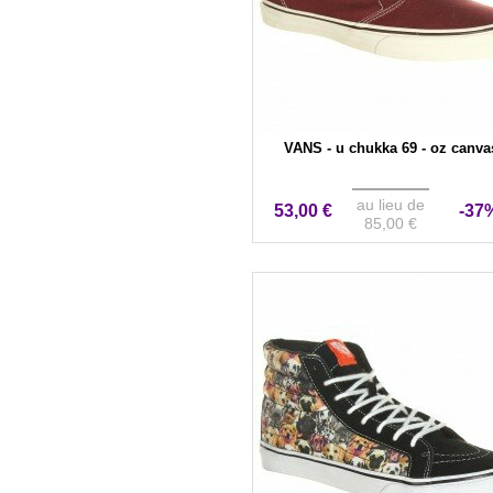
VANS - u chukka 69 - oz canva
au lieu de
53,00 €
-37
85,00 €