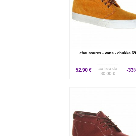
chaussures - vans - chukka 69
au lieu de
52,90 €
-33
80,00 €