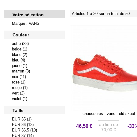
Articles 1 à 30 sur un total de 50
Votre sélection
Marque : VANS
Couleur
autre (23)
beige (1)
blanc (2)
bleu (4)
jaune (1)
marron (3)
noir (11)
rose (1)
rouge (1)
vert (2)
violet (1)
Taille
chaussures - vans - old skool
EUR 35 (1)
au lieu de
EUR 36 (13)
46,50 €
-33
70,00 €
EUR 36,5 (10)
EUR 37 (14)