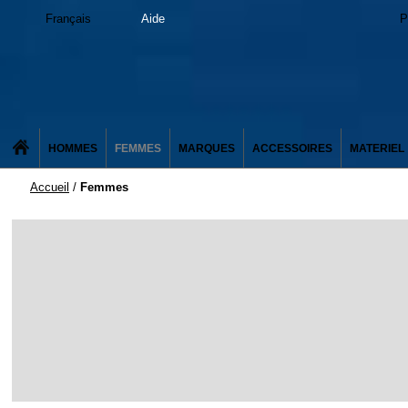
Français
Aide
P
HOMMES
FEMMES
MARQUES
ACCESSOIRES
MATERIEL
Accueil
/
Femmes