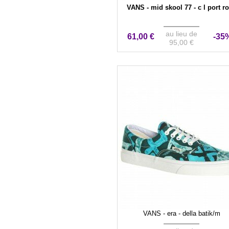
VANS - mid skool 77 - c l port r
au lieu de
61,00 €
-35
95,00 €
VANS - era - della batik/m