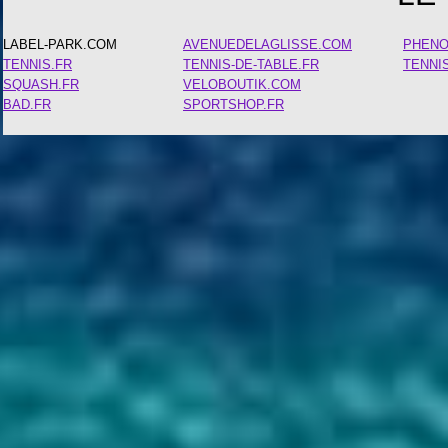
LABEL-PARK.COM
AVENUEDELAGLISSE.COM
PHEN
TENNIS.FR
TENNIS-DE-TABLE.FR
TENNI
SQUASH.FR
VELOBOUTIK.COM
BAD.FR
SPORTSHOP.FR