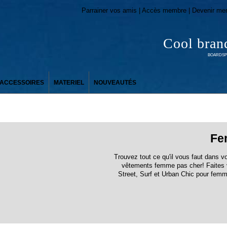
Parrainer vos amis | Accès membre | Devenir me
Cool bran
BOARDSPO
ACCESSOIRES
MATERIEL
NOUVEAUTÉS
Fe
Trouvez tout ce qu'il vous faut dans v
vêtements femme pas cher! Faites v
Street, Surf et Urban Chic pour fem