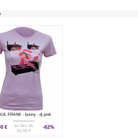
e
AUL FRANK - bunny - dj pink
au lieu de
00 €
-62%
34,99 €