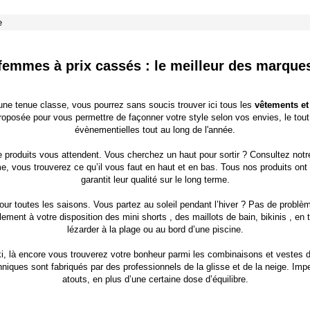
e
emmes à prix cassés : le meilleur des marques
une tenue classe, vous pourrez sans soucis trouver ici tous les
vêtements e
roposée pour vous permettre de façonner votre style selon vos envies, le tou
évènementielles
tout au long de l'année.
 produits vous attendent. Vous cherchez un haut pour sortir ? Consultez not
, vous trouverez ce qu’il vous faut en haut et en bas. Tous nos produits ont 
garantit leur qualité sur le long terme.
our toutes les saisons. Vous partez au soleil pendant l’hiver ? Pas de prob
lement à votre disposition des
mini shorts
, des
maillots de bain, bikinis
, en 
lézarder à la plage ou au bord d’une piscine.
ki, là encore vous trouverez votre bonheur parmi les combinaisons et vestes d
ques sont fabriqués par des professionnels de la glisse et de la neige. Imper
atouts, en plus d’une certaine dose d’équilibre.