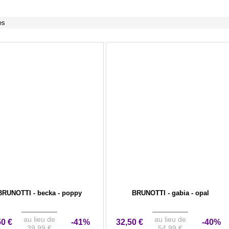
es
BRUNOTTI - becka - poppy
BRUNOTTI - gabia - opal
au lieu de
au lieu de
50 €
-41%
32,50 €
-40%
39,99 €
54,99 €