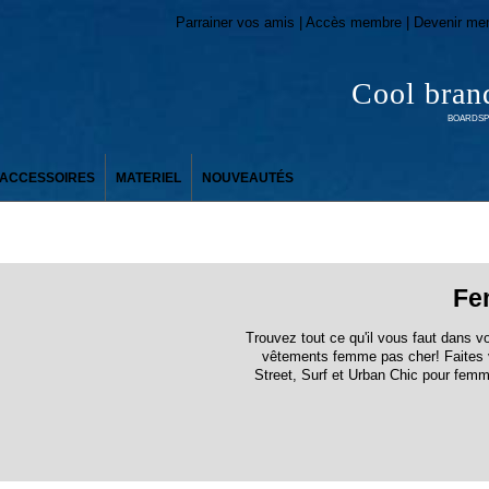
Parrainer vos amis | Accès membre | Devenir me
Cool bran
BOARDSPO
ACCESSOIRES
MATERIEL
NOUVEAUTÉS
Fe
Trouvez tout ce qu'il vous faut dans v
vêtements femme pas cher! Faites v
Street, Surf et Urban Chic pour fem