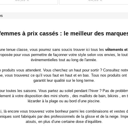
es
emmes à prix cassés : le meilleur des marques
une tenue classe, vous pourrez sans soucis trouver ici tous les
vêtements e
roposée pour vous permettre de façonner votre style selon vos envies, le tou
évènementielles
tout au long de l'année.
 produits vous attendent. Vous cherchez un haut pour sortir ? Consultez not
, vous trouverez ce qu’il vous faut en haut et en bas. Tous nos produits ont 
garantit leur qualité sur le long terme.
our toutes les saisons. Vous partez au soleil pendant l’hiver ? Pas de prob
lement à votre disposition des
mini shorts
, des
maillots de bain, bikinis
, en 
lézarder à la plage ou au bord d’une piscine.
ki, là encore vous trouverez votre bonheur parmi les combinaisons et vestes d
ques sont fabriqués par des professionnels de la glisse et de la neige. Imper
atouts, en plus d’une certaine dose d’équilibre.