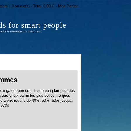
mbre |
0 article(s) - Total
0,00 €
- Mon Panier
ds for smart people
RTS / STREETWEAR / URBAN-CHIC
mmes
otre garde robe sur LE site bon plan pour des
otre choix parmi les plus belles marques
me à prix réduits de 40%, 50%, 60% jusqu'à
80%!