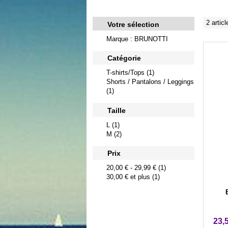
2 articl
Votre sélection
Marque : BRUNOTTI
Catégorie
T-shirts/Tops (1)
Shorts / Pantalons / Leggings
(1)
Taille
L (1)
M (2)
Prix
20,00 €
-
29,99 €
(1)
30,00 €
et plus (1)
23,