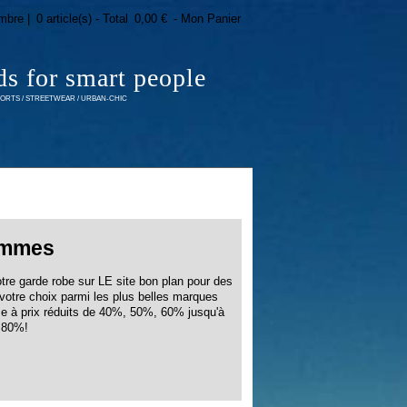
mbre |
0 article(s) - Total
0,00 €
- Mon Panier
ds for smart people
RTS / STREETWEAR / URBAN-CHIC
mmes
otre garde robe sur LE site bon plan pour des
otre choix parmi les plus belles marques
me à prix réduits de 40%, 50%, 60% jusqu'à
80%!