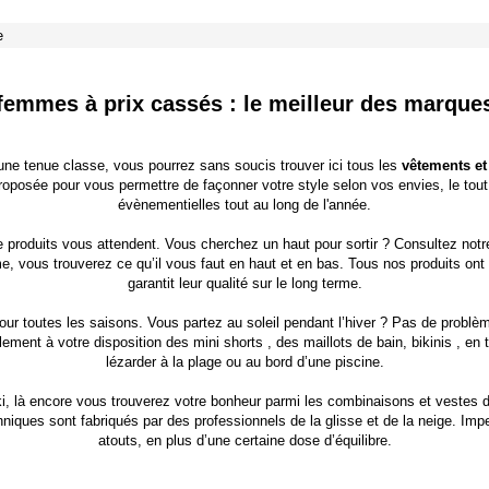
e
emmes à prix cassés : le meilleur des marques
une tenue classe, vous pourrez sans soucis trouver ici tous les
vêtements e
roposée pour vous permettre de façonner votre style selon vos envies, le tou
évènementielles
tout au long de l'année.
 produits vous attendent. Vous cherchez un haut pour sortir ? Consultez not
, vous trouverez ce qu’il vous faut en haut et en bas. Tous nos produits ont 
garantit leur qualité sur le long terme.
our toutes les saisons. Vous partez au soleil pendant l’hiver ? Pas de prob
lement à votre disposition des
mini shorts
, des
maillots de bain, bikinis
, en 
lézarder à la plage ou au bord d’une piscine.
ki, là encore vous trouverez votre bonheur parmi les combinaisons et vestes d
ques sont fabriqués par des professionnels de la glisse et de la neige. Imper
atouts, en plus d’une certaine dose d’équilibre.