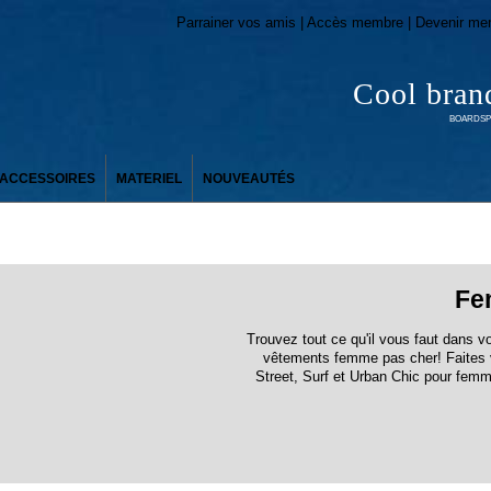
Parrainer vos amis | Accès membre | Devenir me
Cool bran
BOARDSPO
ACCESSOIRES
MATERIEL
NOUVEAUTÉS
Fe
Trouvez tout ce qu'il vous faut dans v
vêtements femme pas cher! Faites v
Street, Surf et Urban Chic pour fem