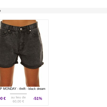
e
 MONDAY - thrift - black dream
au lieu de
00 €
-51%
60,00 €