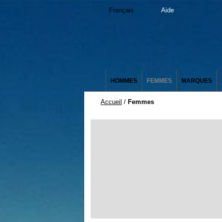
Français
Aide
HOMMES
FEMMES
MARQUES
Accueil
/
Femmes