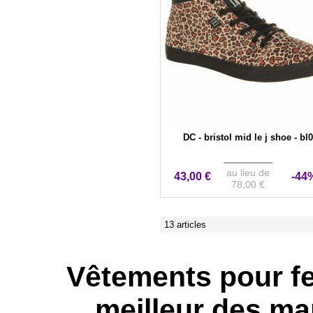
DC - bristol mid le j shoe - bl0
au lieu de
43,00 €
-44
78,00 €
13 articles
Vêtements pour fe
meilleur des ma