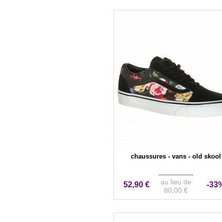
chaussures - vans - old skool
au lieu de
52,90 €
-33
80,00 €