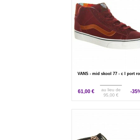
VANS - mid skool 77 - c l port r
au lieu de
61,00 €
-35
95,00 €