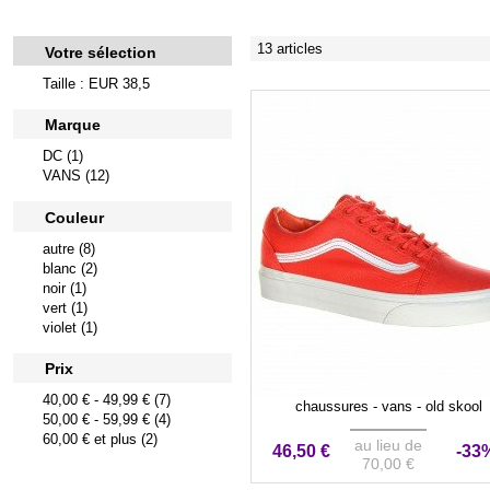
13 articles
Votre sélection
Taille : EUR 38,5
Marque
DC (1)
VANS (12)
Couleur
autre (8)
blanc (2)
noir (1)
vert (1)
violet (1)
Prix
40,00 €
-
49,99 €
(7)
chaussures - vans - old skool
50,00 €
-
59,99 €
(4)
60,00 €
et plus (2)
au lieu de
46,50 €
-33
70,00 €