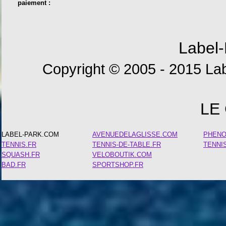
paiement :
Label-
Copyright © 2005 - 2015 Lab
LE
LABEL-PARK.COM
AVENUEDELAGLISSE.COM
PHEN
TENNIS.FR
TENNIS-DE-TABLE.FR
TENNI
SQUASH.FR
VELOBOUTIK.COM
BAD.FR
SPORTSHOP.FR