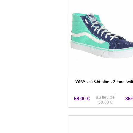
VANS - sk8-hi slim - 2 tone twil
au lieu de
58,00 €
-35
90,00 €