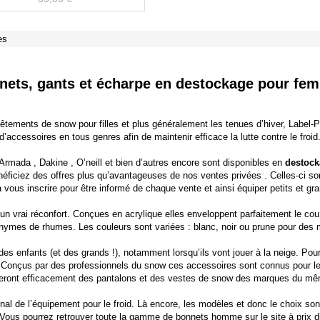
es
nets, gants et écharpe en destockage pour fe
êtements de snow pour filles et plus généralement les tenues d’hiver, Label-
d’accessoires en tous genres afin de maintenir efficace la lutte contre le froid
Armada
,
Dakine
,
O’neill
et bien d’autres encore sont disponibles en
destock
énéficiez des offres plus qu’avantageuses de nos
ventes privées
. Celles-ci so
vous inscrire pour être informé de chaque vente et ainsi équiper petits et gra
un vrai réconfort. Conçues en acrylique elles enveloppent parfaitement le cou
onymes de rhumes. Les couleurs sont variées : blanc, noir ou prune pour des 
 des enfants (et des grands !), notamment lorsqu’ils vont jouer à la neige. Po
Conçus par des professionnels du snow ces accessoires sont connus pour leur
eront efficacement des pantalons et des vestes de snow des marques du m
inal de l’équipement pour le froid. Là encore, les modèles et donc le choix sont
 Vous pourrez retrouver toute la gamme de
bonnets homme
sur le site à prix 