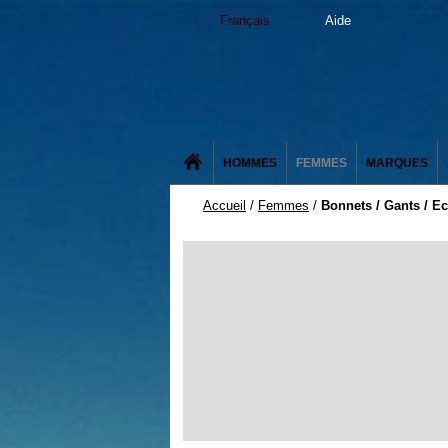
Français
Aide
HOMMES
FEMMES
MARQUES
Accueil
/
Femmes
/
Bonnets / Gants / E