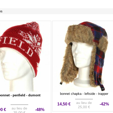
es
bonnet chapka - leftside - trapper
bonnet - penfield - dumont
au lieu de
14,50 €
-42%
25,00 €
au lieu de
90 €
-48%
35,00 €