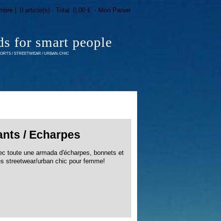
mbre |
0 article(s) - Total
0,00 €
- Mon Panier
ds for smart people
RTS / STREETWEAR / URBAN-CHIC
ants / Echarpes
vec toute une armada d'écharpes, bonnets et
s streetwear/urban chic pour femme!