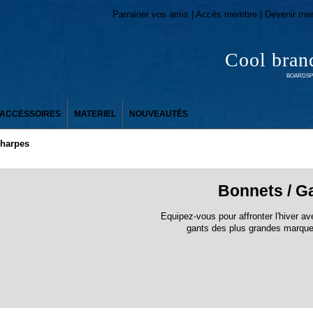
Parrainer vos amis | Accès membre | Devenir me
Cool bran
BOARDSPO
ACCESSOIRES
MATERIEL
NOUVEAUTÉS
charpes
Bonnets / G
Equipez-vous pour affronter l'hiver a
gants des plus grandes marque