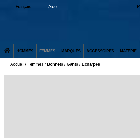
Français
Aide
P
HOMMES
FEMMES
MARQUES
ACCESSOIRES
MATERIEL
Accueil
/
Femmes
/
Bonnets / Gants / Echarpes