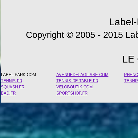
Label-
Copyright © 2005 - 2015 Lab
LE
LABEL-PARK.COM
AVENUEDELAGLISSE.COM
PHEN
TENNIS.FR
TENNIS-DE-TABLE.FR
TENNI
SQUASH.FR
VELOBOUTIK.COM
BAD.FR
SPORTSHOP.FR