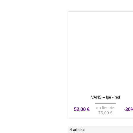
VANS – lpe - red
au lieu de
52,00 €
-30
75,00 €
4 articles