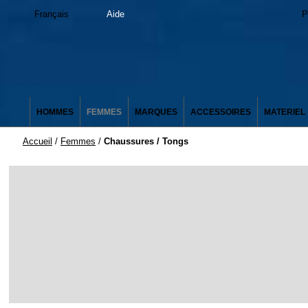
Français
Aide
P
HOMMES
FEMMES
MARQUES
ACCESSOIRES
MATERIEL
Accueil
/
Femmes
/
Chaussures / Tongs