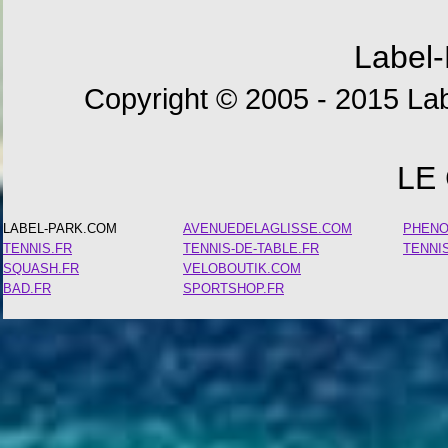
Label-
Copyright © 2005 - 2015 Lab
LE
LABEL-PARK.COM
AVENUEDELAGLISSE.COM
PHEN
TENNIS.FR
TENNIS-DE-TABLE.FR
TENNI
SQUASH.FR
VELOBOUTIK.COM
BAD.FR
SPORTSHOP.FR