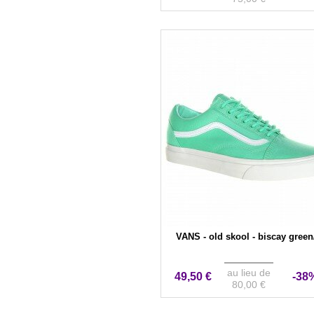
VANS - old skool - biscay green/
au lieu de
49,50 €
-38
80,00 €