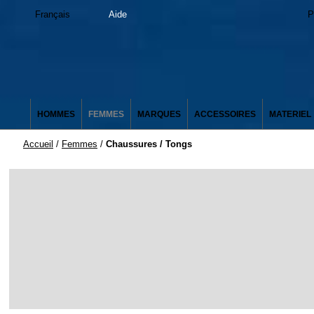
Français
Aide
P
HOMMES
FEMMES
MARQUES
ACCESSOIRES
MATERIEL
Accueil
/
Femmes
/
Chaussures / Tongs