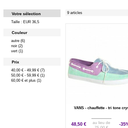
9 articles
Votre sélection
Taille : EUR 36,5
Couleur
autre (6)
noir (2)
vert (1)
Prix
40,00 €
-
49,99 €
(7)
50,00 €
-
59,99 €
(1)
60,00 €
et plus (1)
VANS - chauffette - tri tone cry
au lieu de
48,50 €
-35
75,00 €