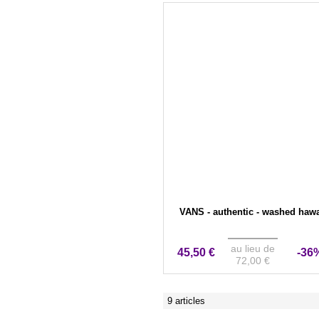
VANS - authentic - washed hawa
au lieu de
45,50 €
-36
72,00 €
9 articles