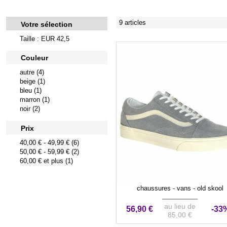
9 articles
Votre sélection
Taille : EUR 42,5
Couleur
autre (4)
beige (1)
bleu (1)
marron (1)
noir (2)
Prix
40,00 €
-
49,99 €
(6)
50,00 €
-
59,99 €
(2)
60,00 €
et plus (1)
chaussures - vans - old skool
au lieu de
56,90 €
-33
85,00 €