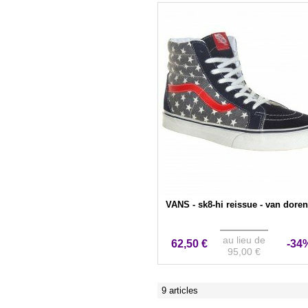
VANS - sk8-hi reissue - van doren
au lieu de
62,50 €
-34
95,00 €
9 articles