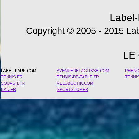
Label-
Copyright © 2005 - 2015 Lab
LE
LABEL-PARK.COM
AVENUEDELAGLISSE.COM
PHEN
TENNIS.FR
TENNIS-DE-TABLE.FR
TENNI
SQUASH.FR
VELOBOUTIK.COM
BAD.FR
SPORTSHOP.FR