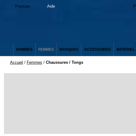
Français
Aide
P
HOMMES
FEMMES
MARQUES
ACCESSOIRES
MATERIEL
Accueil
/
Femmes
/
Chaussures / Tongs