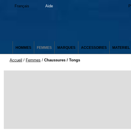
Français
Aide
P
HOMMES
FEMMES
MARQUES
ACCESSOIRES
MATERIEL
Accueil
/
Femmes
/
Chaussures / Tongs