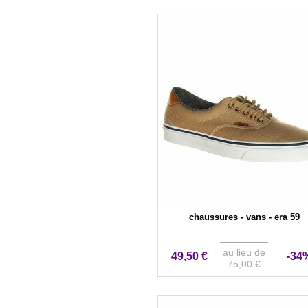
chaussures - vans - era 59
au lieu de
49,50 €
-34
75,00 €