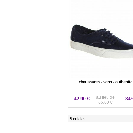
chaussures - vans - authentic
au lieu de
42,90 €
-34
65,00 €
8 articles