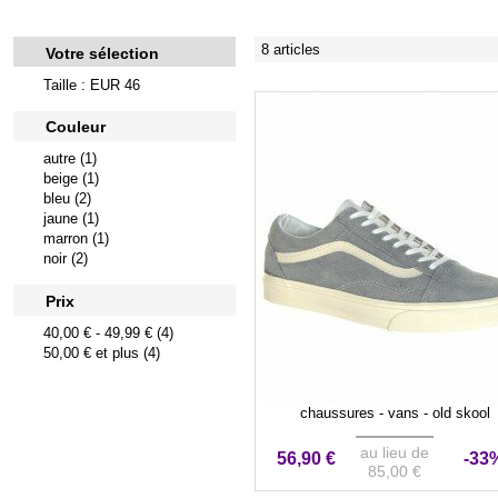
8 articles
Votre sélection
Taille : EUR 46
Couleur
autre (1)
beige (1)
bleu (2)
jaune (1)
marron (1)
noir (2)
Prix
40,00 €
-
49,99 €
(4)
50,00 €
et plus (4)
chaussures - vans - old skool
au lieu de
56,90 €
-33
85,00 €