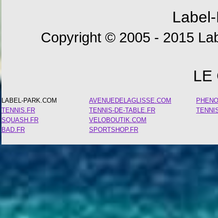
Label-
Copyright © 2005 - 2015 Lab
LE
LABEL-PARK.COM
AVENUEDELAGLISSE.COM
PHEN
TENNIS.FR
TENNIS-DE-TABLE.FR
TENNI
SQUASH.FR
VELOBOUTIK.COM
BAD.FR
SPORTSHOP.FR