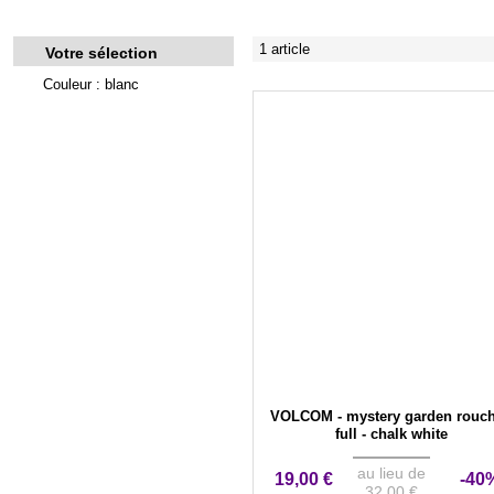
1 article
Votre sélection
Couleur : blanc
VOLCOM - mystery garden rouc
full - chalk white
au lieu de
19,00 €
-40
32,00 €