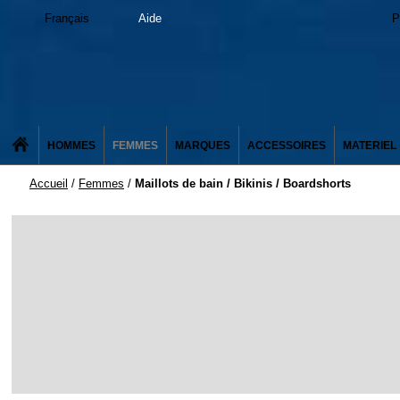
Français
Aide
P
HOMMES
FEMMES
MARQUES
ACCESSOIRES
MATERIEL
Accueil
/
Femmes
/
Maillots de bain / Bikinis / Boardshorts