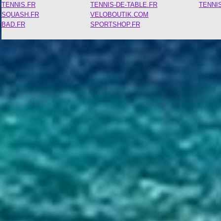
TENNIS.FR
TENNIS-DE-TABLE.FR
TENNI
SQUASH.FR
VELOBOUTIK.COM
BAD.FR
SPORTSHOP.FR