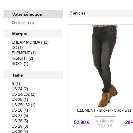
7 articles
Votre sélection
Couleur : noir
Marque
CHEAP MONDAY (2)
DC (1)
ELEMENT (1)
INSIGHT (2)
ROXY (1)
Taille
S (1)
US 24 (2)
US 24/L32 (1)
US 25 (1)
US 25/L32 (1)
US 26 (4)
ELEMENT - sticker - black was
US 27 (5)
au lieu de
US 28 (5)
52,90 €
-29
75,00 €
US 29 (3)
US 30 (4)