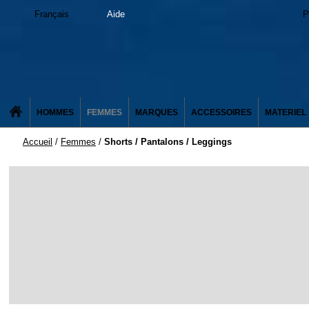
Français
Aide
P
HOMMES
FEMMES
MARQUES
ACCESSOIRES
MATERIEL
Accueil
/
Femmes
/
Shorts / Pantalons / Leggings