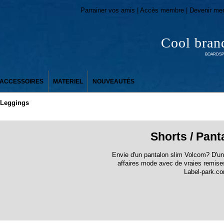
Parrainer vos amis | Accès membre | Devenir me
Cool bran
BOARDSPO
ACCESSOIRES
MATERIEL
NOUVEAUTÉS
/ Leggings
Shorts / Pant
Envie d'un pantalon slim Volcom? D'
affaires mode avec de vraies remises
Label-park.c