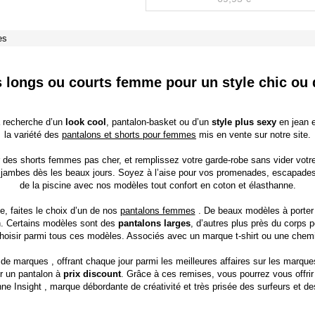
es
 longs ou courts femme pour un style chic ou
a recherche d’un
look cool
, pantalon-basket ou d’un
style plus sexy
en jean e
la variété des
pantalons et shorts pour femmes
mis en vente sur notre site.
 des shorts femmes pas cher, et remplissez votre garde-robe sans vider vot
 jambes dès les beaux jours. Soyez à l’aise pour vos promenades, escapades 
de la piscine avec nos modèles tout confort en coton et élasthanne.
he, faites le choix d’un de nos
pantalons femmes
. De beaux modèles à porter 
n. Certains modèles sont des
pantalons larges
, d’autres plus près du corps 
e choisir parmi tous ces modèles. Associés avec un marque
t-shirt
ou une chemis
 de marques
, offrant chaque jour parmi les meilleures affaires sur les marqu
r un pantalon à
prix discount
. Grâce à ces remises, vous pourrez vous offri
nne Insight
, marque débordante de créativité et très prisée des surfeurs et de