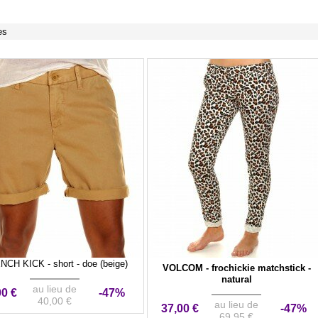
es
CH KICK - short - doe (beige)
VOLCOM - frochickie matchstick -
natural
au lieu de
00 €
-47%
40,00 €
au lieu de
37,00 €
-47%
69,95 €