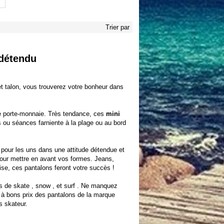
Trier par
 détendu
t talon, vous trouverez votre bonheur dans
re porte-monnaie. Très tendance, ces
mini
ou séances farniente à la plage ou au bord
pour les uns dans une attitude détendue et
pour mettre en avant vos formes. Jeans,
e, ces pantalons feront votre succès !
es de
skate
,
snow
, et
surf
. Ne manquez
r à bons prix des
pantalons de la marque
s skateur.