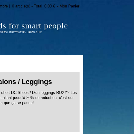
mbre |
0 article(s) - Total
0,00 €
- Mon Panier
ds for smart people
RTS / STREETWEAR / URBAN-CHIC
alons / Leggings
un short DC Shoes? D'un leggings ROXY? Les
 allant jusqu'à 80% de réduction, c'est sur
om que ça se passe!