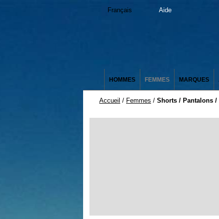
Français
Aide
HOMMES
FEMMES
MARQUES
Accueil
/
Femmes
/
Shorts / Pantalons 