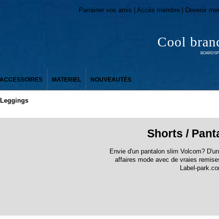
Parrainer vos amis | Accès membre | Devenir me
Cool bran
BOARDSPO
ACCESSOIRES
MATERIEL
NOUVEAUTÉS
/ Leggings
Shorts / Pant
Envie d'un pantalon slim Volcom? D'
affaires mode avec de vraies remises
Label-park.c