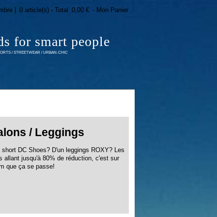
mbre |
0 article(s) - Total
0,00 €
- Mon Panier
ds for smart people
RTS / STREETWEAR / URBAN-CHIC
alons / Leggings
un short DC Shoes? D'un leggings ROXY? Les
 allant jusqu'à 80% de réduction, c'est sur
om que ça se passe!