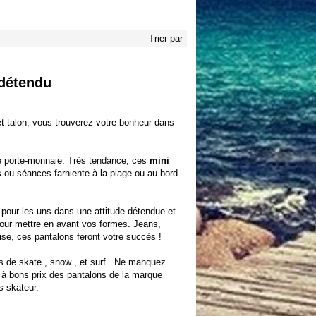
Trier par
 détendu
t talon, vous trouverez votre bonheur dans
re porte-monnaie. Très tendance, ces
mini
ou séances farniente à la plage ou au bord
pour les uns dans une attitude détendue et
pour mettre en avant vos formes. Jeans,
e, ces pantalons feront votre succès !
es de
skate
,
snow
, et
surf
. Ne manquez
r à bons prix des
pantalons de la marque
s skateur.