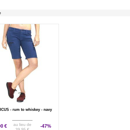
e
ICUS - rum to whiskey - navy
au lieu de
00 €
-47%
39,95 €