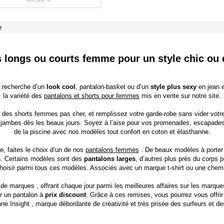
e
 longs ou courts femme pour un style chic ou
a recherche d’un
look cool
, pantalon-basket ou d’un
style plus sexy
en jean e
la variété des
pantalons et shorts pour femmes
mis en vente sur notre site.
 des shorts femmes pas cher, et remplissez votre garde-robe sans vider vot
 jambes dès les beaux jours. Soyez à l’aise pour vos promenades, escapades 
de la piscine avec nos modèles tout confort en coton et élasthanne.
he, faites le choix d’un de nos
pantalons femmes
. De beaux modèles à porter 
n. Certains modèles sont des
pantalons larges
, d’autres plus près du corps 
e choisir parmi tous ces modèles. Associés avec un marque
t-shirt
ou une chemis
 de marques
, offrant chaque jour parmi les meilleures affaires sur les marqu
r un pantalon à
prix discount
. Grâce à ces remises, vous pourrez vous offri
nne Insight
, marque débordante de créativité et très prisée des surfeurs et de