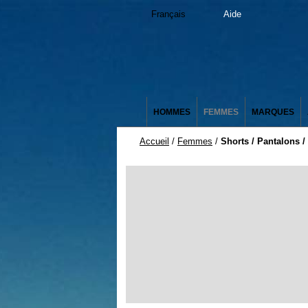
Français
Aide
HOMMES
FEMMES
MARQUES
Accueil
/
Femmes
/
Shorts / Pantalons 