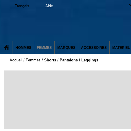
Français
Aide
P
HOMMES
FEMMES
MARQUES
ACCESSOIRES
MATERIEL
Accueil
/
Femmes
/
Shorts / Pantalons / Leggings