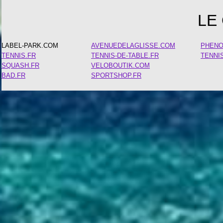
LE
LABEL-PARK.COM
AVENUEDELAGLISSE.COM
PHEN
TENNIS.FR
TENNIS-DE-TABLE.FR
TENNI
SQUASH.FR
VELOBOUTIK.COM
BAD.FR
SPORTSHOP.FR