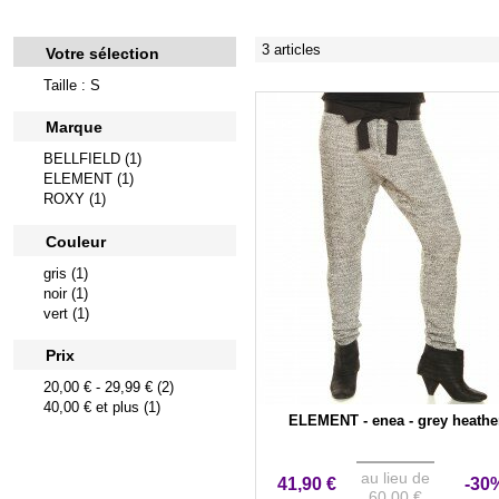
3 articles
Votre sélection
Taille : S
Marque
BELLFIELD (1)
ELEMENT (1)
ROXY (1)
Couleur
gris (1)
noir (1)
vert (1)
Prix
20,00 €
-
29,99 €
(2)
40,00 €
et plus (1)
ELEMENT - enea - grey heathe
au lieu de
41,90 €
-30
60,00 €