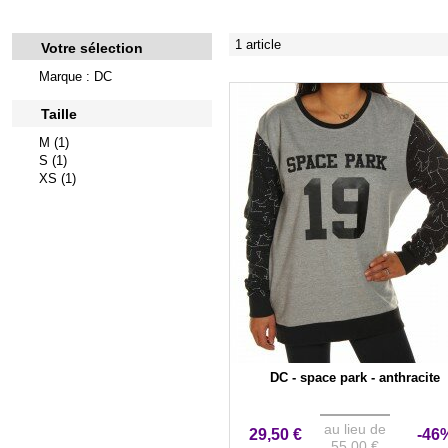
1 article
Votre sélection
Marque : DC
Taille
M (1)
S (1)
XS (1)
DC - space park - anthracite
au lieu de
29,50 €
-46
55,00 €