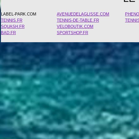
LABEL-PARK.COM
AVENUEDELAGLISSE.COM
PHEN
TENNIS.FR
TENNIS-DE-TABLE.FR
TENNI
SQUASH.FR
VELOBOUTIK.COM
BAD.FR
SPORTSHOP.FR