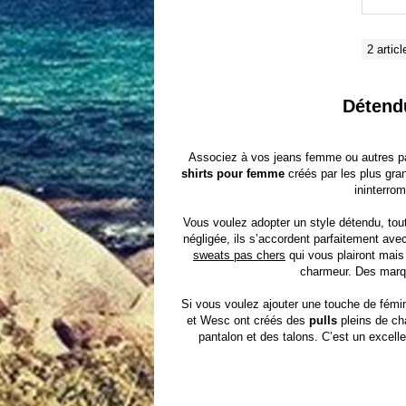
2 articl
Détendu
Associez à vos
jeans femme
ou autres pa
shirts pour femme
créés par les plus gr
ininterrom
Vous voulez adopter un style détendu, to
négligée, ils s’accordent parfaitement av
sweats pas chers
qui vous plairont mais 
charmeur. Des mar
Si vous voulez ajouter une touche de fémi
et Wesc
ont créés des
pulls
pleins de ch
pantalon et des talons. C’est un excell