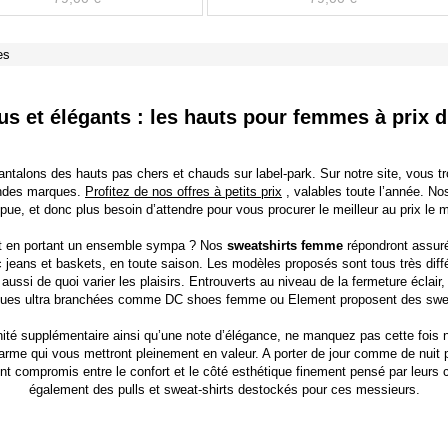
es
s et élégants : les hauts pour femmes à prix 
ntalons des hauts pas chers et chauds sur label-park. Sur notre site, vous t
andes marques.
Profitez de nos offres à petits prix
, valables toute l’année. N
pue, et donc plus besoin d’attendre pour vous procurer le meilleur au prix le 
ut en portant un ensemble sympa ? Nos
sweatshirts femme
répondront assuré
ec jeans et baskets, en toute saison. Les modèles proposés sont tous très dif
aussi de quoi varier les plaisirs. Entrouverts au niveau de la fermeture éclair, 
ques ultra branchées comme
DC shoes femme
ou
Element
proposent des sweat
nité supplémentaire ainsi qu’une note d’élégance, ne manquez pas cette fois
arme qui vous mettront pleinement en valeur. A porter de jour comme de nuit p
ent compromis entre le confort et le côté esthétique finement pensé par leurs 
également des pulls et
sweat-shirts destockés
pour ces messieurs.