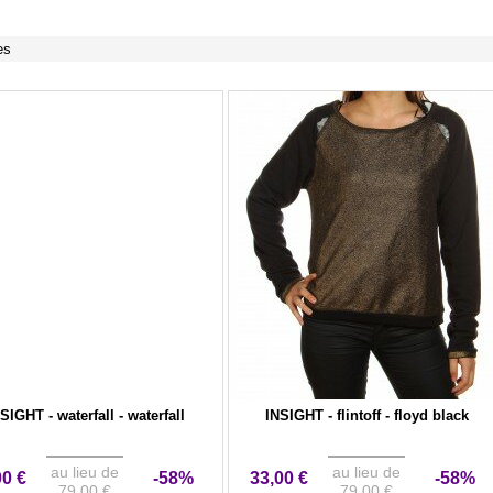
es
SIGHT - waterfall - waterfall
INSIGHT - flintoff - floyd black
au lieu de
au lieu de
00 €
-58%
33,00 €
-58%
79,00 €
79,00 €