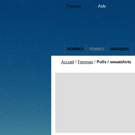
Français
Aide
HOMMES
FEMMES
MARQUES
Accueil
/
Femmes
/
Pulls / sweatshirts