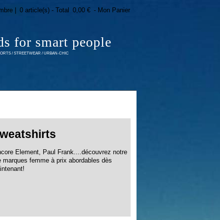
mbre |
0 article(s) - Total
0,00 €
- Mon Panier
ds for smart people
RTS / STREETWEAR / URBAN-CHIC
sweatshirts
encore Element, Paul Frank....découvrez notre
 de marques femme à prix abordables dès
intenant!