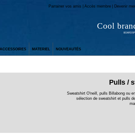
Parrainer vos amis | Accès membre | Devenir me
Cool bran
BOARDSPO
ACCESSOIRES
MATERIEL
NOUVEAUTÉS
Pulls / 
Sweatshirt O'neill, pulls Billabong ou 
sélection de sweatshirt et pulls
ma