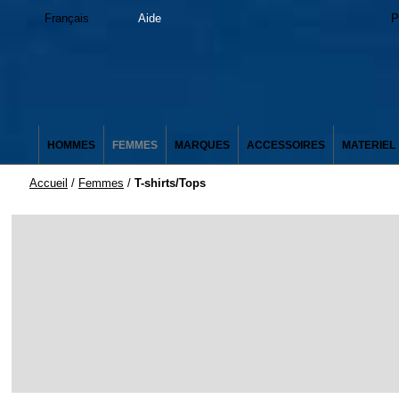
Français
Aide
P
HOMMES
FEMMES
MARQUES
ACCESSOIRES
MATERIEL
Accueil
/
Femmes
/
T-shirts/Tops