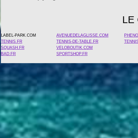
LE
LABEL-PARK.COM
AVENUEDELAGLISSE.COM
PHEN
TENNIS.FR
TENNIS-DE-TABLE.FR
TENNI
SQUASH.FR
VELOBOUTIK.COM
BAD.FR
SPORTSHOP.FR