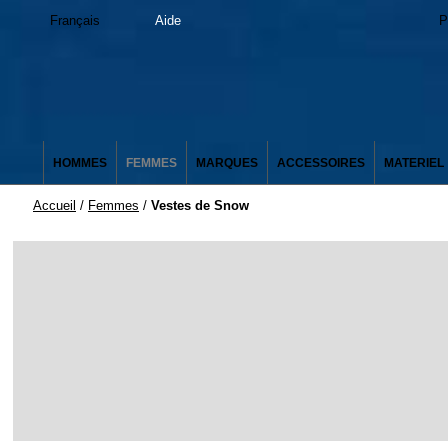
Français
Aide
P
HOMMES
FEMMES
MARQUES
ACCESSOIRES
MATERIEL
Accueil
/
Femmes
/
Vestes de Snow