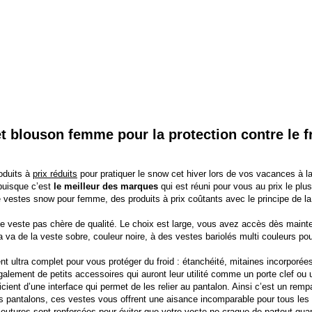
t blouson femme pour la protection contre le fr
oduits à
prix réduits
pour pratiquer le
snow
cet hiver lors de vos vacances à la
 puisque c’est
le meilleur des marques
qui est réuni pour vous au prix le plu
e vestes snow pour femme, des produits à prix coûtants avec le principe de l
ne veste pas chère de qualité. Le choix est large, vous avez accès dès main
a va de la veste sobre, couleur noire, à des vestes bariolés multi couleurs pour
t ultra complet pour vous protéger du froid : étanchéité, mitaines incorporé
alement de petits accessoires qui auront leur utilité comme un porte clef ou
nt d’une interface qui permet de les relier au pantalon. Ainsi c’est un rempart
es pantalons, ces vestes vous offrent une aisance incomparable pour tous le
coutures sont renforcées pour éviter que votre veste ne craque de partout quan