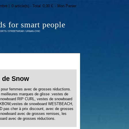
mbre |
0 article(s) - Total
0,00 €
- Mon Panier
ds for smart people
RTS / STREETWEAR / URBAN-CHIC
s de Snow
 pour femmes avec de grosses réductions.
 meilleures marques de glisse :vestes de
nowboard RIP CURL, vestes de snowboard
OXBOW,vestes de snowboard WESTBEACH,
pas cher à prix discount, avec de grosses
 snowboard avec de grosses remises, les
oard avec de grosses réductions.