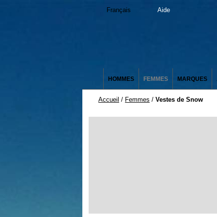
Français
Aide
HOMMES
FEMMES
MARQUES
Accueil
/
Femmes
/
Vestes de Snow