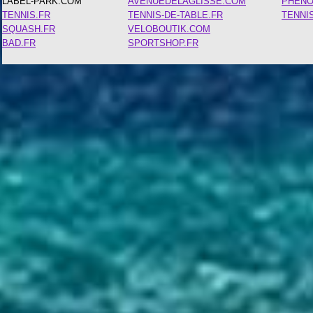
LABEL-PARK.COM
AVENUEDELAGLISSE.COM
PHEN
TENNIS.FR
TENNIS-DE-TABLE.FR
TENNI
SQUASH.FR
VELOBOUTIK.COM
BAD.FR
SPORTSHOP.FR