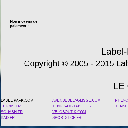
Nos moyens de
paiement :
Label-
Copyright © 2005 - 2015 Lab
LE
LABEL-PARK.COM
AVENUEDELAGLISSE.COM
PHEN
TENNIS.FR
TENNIS-DE-TABLE.FR
TENNI
SQUASH.FR
VELOBOUTIK.COM
BAD.FR
SPORTSHOP.FR