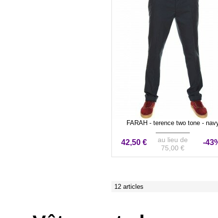
FARAH - terence two tone - nav
au lieu de
42,50 €
-43
75,00 €
12 articles