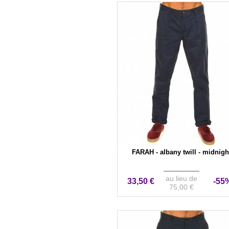
FARAH - albany twill - midnigh
au lieu de
33,50 €
-55
75,00 €