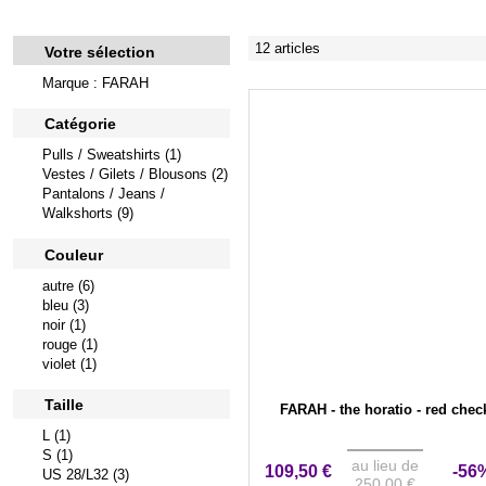
12 articles
Votre sélection
Marque : FARAH
Catégorie
Pulls / Sweatshirts (1)
Vestes / Gilets / Blousons (2)
Pantalons / Jeans /
Walkshorts (9)
Couleur
autre (6)
bleu (3)
noir (1)
rouge (1)
violet (1)
Taille
FARAH - the horatio - red chec
L (1)
S (1)
au lieu de
109,50 €
-56
US 28/L32 (3)
250,00 €