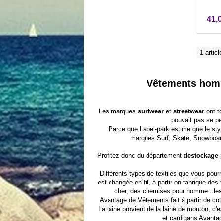
41,
1 articl
Vêtements homm
Les
marques
surfwear
et
streetwear
ont t
pouvait pas se pe
Parce que Label-park estime que le styl
marques
Surf
,
Skate
, Snowboa
Profitez donc du département
destockage
Différents types de textiles que vous pour
est changée en fil, à partir on fabrique d
cher
, des
chemises pour homme
...l
Avantage de Vêtements fait à partir de cot
La laine provient de la laine de mouton, c'
et cardigans Avantage