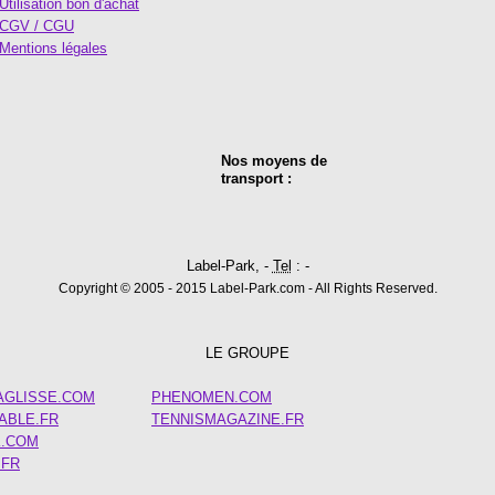
Utilisation bon d'achat
CGV / CGU
Mentions légales
Nos moyens de
transport :
Label-Park, -
Tel
: -
Copyright © 2005 - 2015 Label-Park.com - All Rights Reserved.
LE GROUPE
AGLISSE.COM
PHENOMEN.COM
TABLE.FR
TENNISMAGAZINE.FR
K.COM
.FR