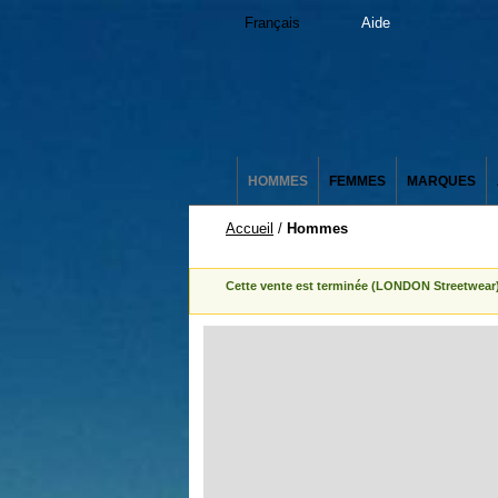
Français
Aide
HOMMES
FEMMES
MARQUES
Accueil
/
Hommes
Cette vente est terminée (LONDON Streetwear)