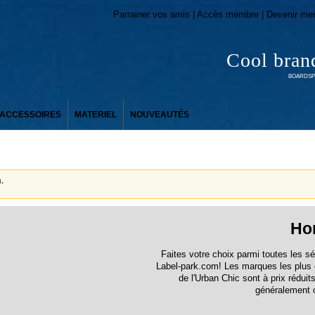
Parrainer vos amis | Accès membre | Devenir me
Cool bran
BOARDSPO
ACCESSOIRES
MATERIEL
NOUVEAUTÉS
.
Ho
Faites votre choix parmi toutes les 
Label-park.com! Les marques les plus 
de l'Urban Chic sont à prix rédui
généralement 