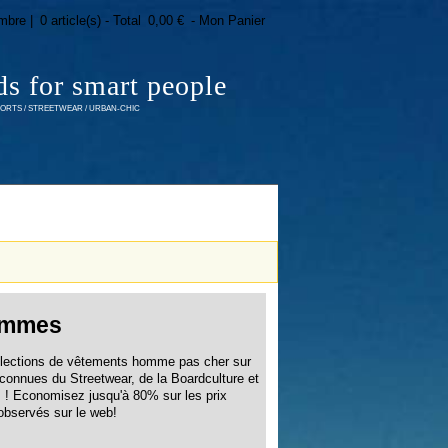
mbre |
0 article(s) - Total
0,00 €
- Mon Panier
ds for smart people
RTS / STREETWEAR / URBAN-CHIC
mmes
sélections de vêtements homme pas cher sur
connues du Streetwear, de la Boardculture et
ts ! Economisez jusqu'à 80% sur les prix
observés sur le web!