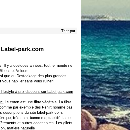
Trier par
 Label-park.com
s. Il y a quelques années, tout le monde ne
Shoes
et
Volcom
.
si que du Destockage des plus grandes
 vous habiller sans vous ruiner!
ifestyle à prix discount sur Label-park.com
n:
Le coton est une fibre végétale. La fibre
nts comme par exemple des
t-shirt homme pas
s descriptions du site label-park.com.
nique, très sain, bonne respirabilité Laine:
 Vêtements et autres accessoires. Les gilets
ion, matière naturelle