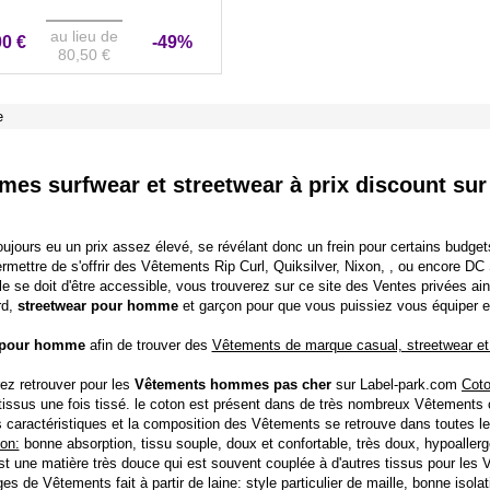
au lieu de
00 €
-49%
80,50 €
e
es surfwear et streetwear à prix discount sur
oujours eu un prix assez élevé, se révélant donc un frein pour certains budget
rmettre de s'offrir des
Vêtements Rip Curl
,
Quiksilver
,
Nixon
, , ou encore
DC 
e se doit d'être accessible, vous trouverez sur ce site des
Ventes privées
ain
rd,
streetwear pour homme
et garçon pour que vous puissiez vous équiper et
 pour homme
afin de trouver des
Vêtements de marque casual, streetwear et l
rez retrouver pour les
Vêtements hommes pas cher
sur Label-park.com
Coto
es tissus une fois tissé. le coton est présent dans de très nombreux Vêteme
es caractéristiques et la composition des Vêtements se retrouve dans toutes le
on:
bonne absorption, tissu souple, doux et confortable, très doux, hypoallergé
est une matière très douce qui est souvent couplée à d'autres tissus pour les
s de Vêtements fait à partir de laine: style particulier de maille, bonne isolat