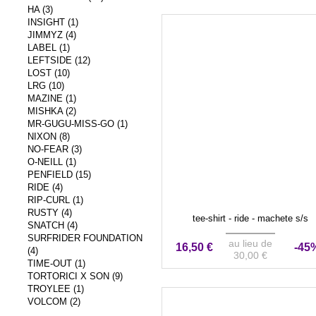
HA (3)
INSIGHT (1)
JIMMYZ (4)
LABEL (1)
LEFTSIDE (12)
LOST (10)
LRG (10)
MAZINE (1)
MISHKA (2)
MR-GUGU-MISS-GO (1)
NIXON (8)
NO-FEAR (3)
O-NEILL (1)
PENFIELD (15)
RIDE (4)
RIP-CURL (1)
RUSTY (4)
tee-shirt - ride - machete s/s
SNATCH (4)
SURFRIDER FOUNDATION
au lieu de
16,50 €
-45
(4)
30,00 €
TIME-OUT (1)
TORTORICI X SON (9)
TROYLEE (1)
VOLCOM (2)