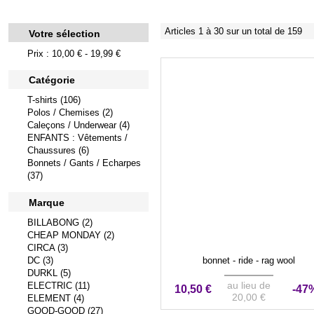
Articles 1 à 30 sur un total de 159
Votre sélection
Prix : 10,00 € - 19,99 €
Catégorie
T-shirts (106)
Polos / Chemises (2)
Caleçons / Underwear (4)
ENFANTS : Vêtements /
Chaussures (6)
Bonnets / Gants / Echarpes
(37)
Marque
BILLABONG (2)
CHEAP MONDAY (2)
CIRCA (3)
DC (3)
bonnet - ride - rag wool
DURKL (5)
au lieu de
ELECTRIC (11)
10,50 €
-47
20,00 €
ELEMENT (4)
GOOD-GOOD (27)