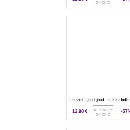
30,00 €
tee-shirt - good-good - make it bette
au lieu de
12,90 €
-57
30,00 €