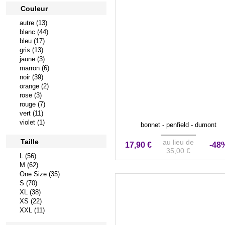
Couleur
autre (13)
blanc (44)
bleu (17)
gris (13)
jaune (3)
marron (6)
noir (39)
orange (2)
rose (3)
rouge (7)
vert (11)
violet (1)
bonnet - penfield - dumont
Taille
au lieu de
17,90 €
-48
35,00 €
L (56)
M (62)
One Size (35)
S (70)
XL (38)
XS (22)
XXL (11)