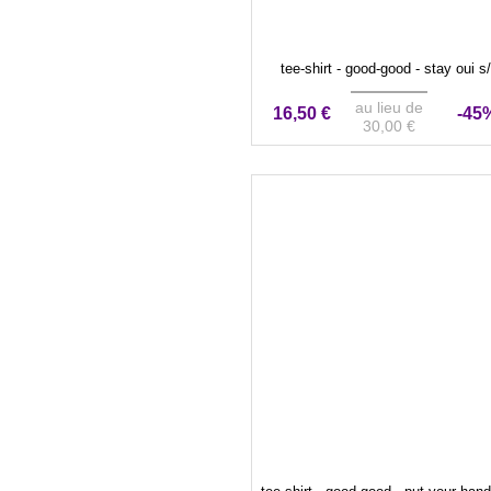
tee-shirt - good-good - stay oui s
au lieu de
16,50 €
-45
30,00 €