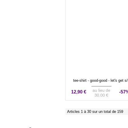
tee-shirt - good-good - let's get s
au lieu de
12,90 €
-57
30,00 €
Articles 1 à 30 sur un total de 159