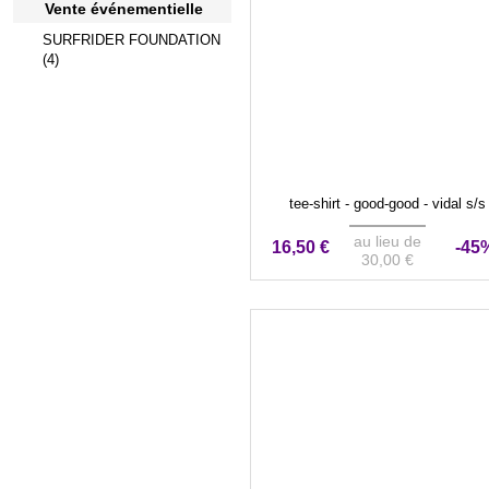
Vente événementielle
SURFRIDER FOUNDATION
(4)
tee-shirt - good-good - vidal s/s
au lieu de
16,50 €
-45
30,00 €