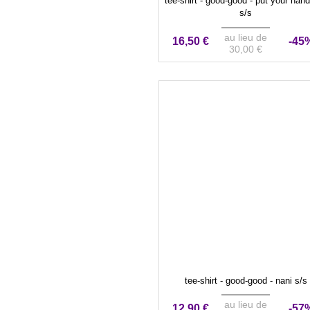
tee-shirt - good-good - put your han
s/s
au lieu de
16,50 €
-45
30,00 €
tee-shirt - good-good - nani s/s
au lieu de
12,90 €
-57