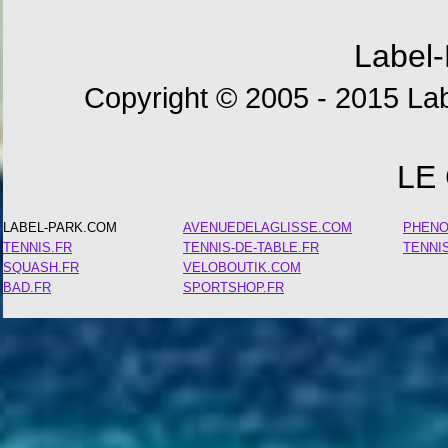
Label-
Copyright © 2005 - 2015 Lab
LE
LABEL-PARK.COM
AVENUEDELAGLISSE.COM
PHEN
TENNIS.FR
TENNIS-DE-TABLE.FR
TENNI
SQUASH.FR
VELOBOUTIK.COM
BAD.FR
SPORTSHOP.FR