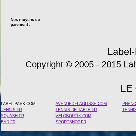
Nos moyens de
paiement :
Label-
Copyright © 2005 - 2015 Lab
LE
LABEL-PARK.COM
AVENUEDELAGLISSE.COM
PHEN
TENNIS.FR
TENNIS-DE-TABLE.FR
TENNI
SQUASH.FR
VELOBOUTIK.COM
BAD.FR
SPORTSHOP.FR