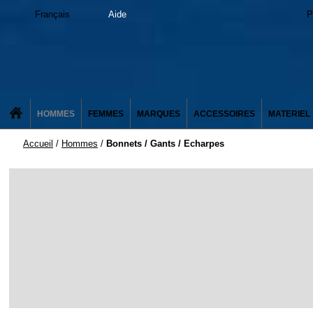
Français
Aide
P
HOMMES
FEMMES
MARQUES
ACCESSOIRES
MATERIEL
Accueil
/
Hommes
/
Bonnets / Gants / Echarpes