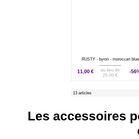
RUSTY - byron - moroccan blue
au lieu de
11,00 €
-56
25,00 €
13 articles
Les accessoires po