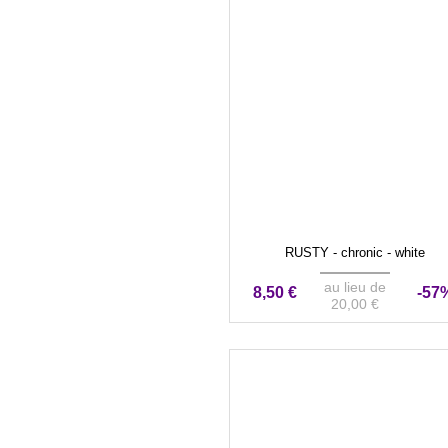
RUSTY - chronic - white
au lieu de
8,50 €
-57
20,00 €