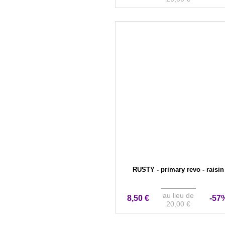
RUSTY - primary revo - raisin
au lieu de
8,50 €
-57
20,00 €