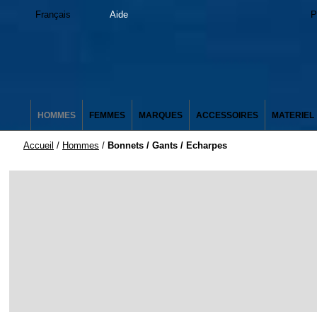
Français
Aide
P
HOMMES
FEMMES
MARQUES
ACCESSOIRES
MATERIEL
Accueil
/
Hommes
/
Bonnets / Gants / Echarpes