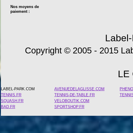
Nos moyens de
paiement :
Label-
Copyright © 2005 - 2015 Lab
LE
LABEL-PARK.COM
AVENUEDELAGLISSE.COM
PHEN
TENNIS.FR
TENNIS-DE-TABLE.FR
TENNI
SQUASH.FR
VELOBOUTIK.COM
BAD.FR
SPORTSHOP.FR