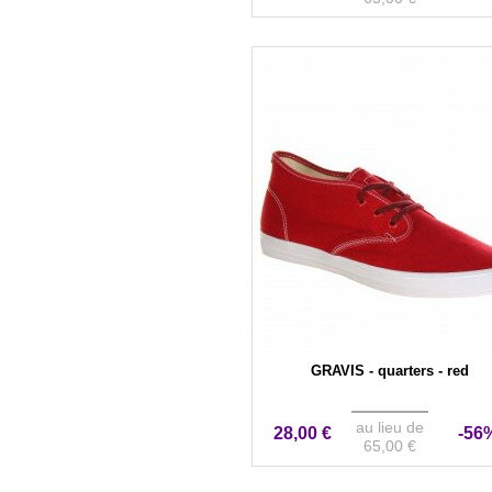
GRAVIS - quarters - red
au lieu de
28,00 €
-56
65,00 €