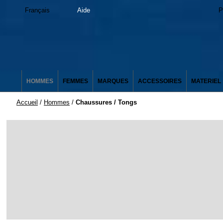
Français
Aide
P
HOMMES
FEMMES
MARQUES
ACCESSOIRES
MATERIEL
Accueil
/
Hommes
/
Chaussures / Tongs