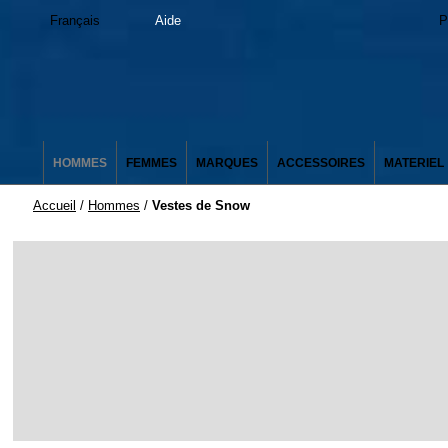
Français
Aide
P
HOMMES
FEMMES
MARQUES
ACCESSOIRES
MATERIEL
Accueil
/
Hommes
/
Vestes de Snow