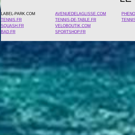
LABEL-PARK.COM
AVENUEDELAGLISSE.COM
PHEN
TENNIS.FR
TENNIS-DE-TABLE.FR
TENNI
SQUASH.FR
VELOBOUTIK.COM
BAD.FR
SPORTSHOP.FR