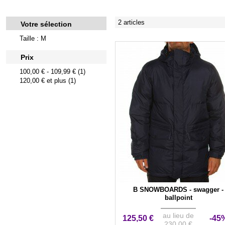
2 articles
Votre sélection
Taille : M
Prix
100,00 €
-
109,99 €
(1)
120,00 €
et plus (1)
B SNOWBOARDS - swagger -
ballpoint
au lieu de
125,50 €
-45
230,00 €