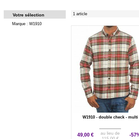
1 article
Votre sélection
Marque : W1910
W1910 - double check - multi
au lieu de
49,00 €
-57
115,00 €