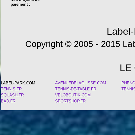
paiement :
Label-
Copyright © 2005 - 2015 Lab
LE
LABEL-PARK.COM
AVENUEDELAGLISSE.COM
PHEN
TENNIS.FR
TENNIS-DE-TABLE.FR
TENNI
SQUASH.FR
VELOBOUTIK.COM
BAD.FR
SPORTSHOP.FR