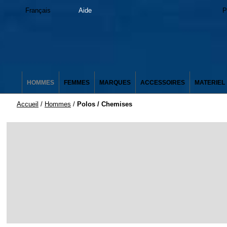
Français
Aide
P
HOMMES
FEMMES
MARQUES
ACCESSOIRES
MATERIEL
Accueil
/
Hommes
/
Polos / Chemises