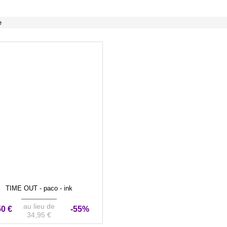
e
TIME OUT - paco - ink
au lieu de
50 €
-55%
34,95 €