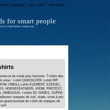
mbre |
0 article(s) - Total
0,00 €
- Mon Panier
ds for smart people
RTS / STREETWEAR / URBAN-CHIC
shirts
, snow et de mode pour hommes. T-shirts des
et snow : t-shirt QUIKSILVER, t-shirt RIP
XBOW, ONEILL,t-shirt ELEMENT, EZEKIEL,
IS, HORSEFEATHERS, KR3W, PROTEST,
S, AMBIGOUS, t-shirts DC SHOES, SUPRA
eilleures marques de surf, skate, snow à prix
 un grand éventail de t-shirt de marques de
surf.