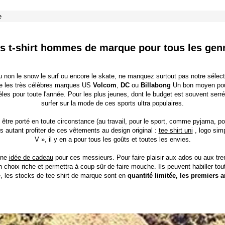
e
s t-shirt hommes de marque pour tous les gen
ou non le
snow
le
surf
ou encore le
skate
, ne manquez surtout pas notre sélect
e les très célèbres marques US
Volcom
,
DC
ou
Billabong
Un bon moyen pour
èles pour toute l'année. Pour les plus jeunes, dont le budget est souvent ser
surfer sur la mode de ces sports ultra populaires.
 être porté en toute circonstance (au travail, pour le sport, comme pyjama, pou
ors autant profiter de ces vêtements au design original :
tee shirt uni
, logo simp
V », il y en a pour tous les goûts et toutes les envies.
nne
idée de cadeau
pour ces messieurs. Pour faire plaisir aux ados ou aux tren
un choix riche et permettra à coup sûr de faire mouche. Ils peuvent habiller to
, les stocks de tee shirt de marque sont en
quantité limitée, les premiers a