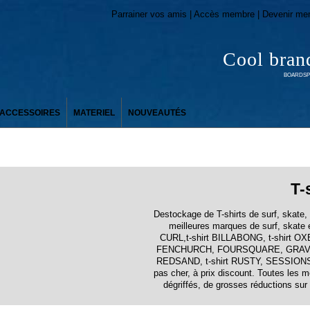
Parrainer vos amis | Accès membre | Devenir me
Cool bran
BOARDSPO
ACCESSOIRES
MATERIEL
NOUVEAUTÉS
T-
Destockage de T-shirts de surf, skate
meilleures marques de surf, skate 
CURL,t-shirt BILLABONG, t-shirt O
FENCHURCH, FOURSQUARE, GRAV
REDSAND, t-shirt RUSTY, SESSION
pas cher, à prix discount. Toutes les m
dégriffés, de grosses réductions sur