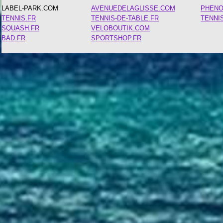
LABEL-PARK.COM
AVENUEDELAGLISSE.COM
PHEN
TENNIS.FR
TENNIS-DE-TABLE.FR
TENNI
SQUASH.FR
VELOBOUTIK.COM
BAD.FR
SPORTSHOP.FR