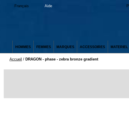
Français
Aide
P
HOMMES
FEMMES
MARQUES
ACCESSOIRES
MATERIEL
Accueil
/
DRAGON - phase - zebra bronze gradient