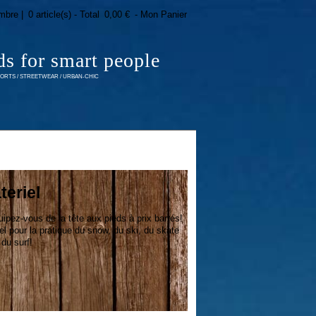
mbre |
0 article(s) - Total
0,00 €
- Mon Panier
ds for smart people
RTS / STREETWEAR / URBAN-CHIC
teriel
ipez-vous de la tête aux pieds à prix barrés!
 pour la pratique du snow, du ski, du skate
 du surf!