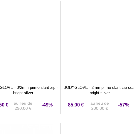
LOVE - 3/2mm prime slant zip -
BODYGLOVE - 2mm prime slant zip s/a 
bright silver
bright silver
au lieu de
au lieu de
50 €
-49%
85,00 €
-57%
290,00 €
200,00 €