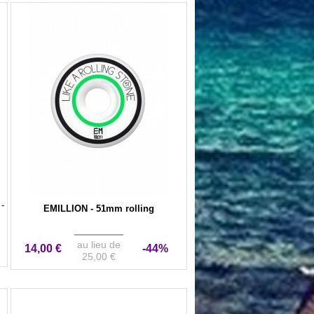
-
EMILLION - 51mm rolling
au lieu de
14,00 €
-44%
25,00 €