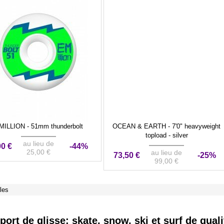
MILLION - 51mm thunderbolt
OCEAN & EARTH - 7'0" heavyweight
topload - silver
au lieu de
00 €
-44%
25,00 €
au lieu de
73,50 €
-25%
99,00 €
cles
ort de glisse: skate, snow, ski et surf de qual