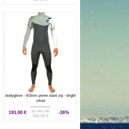
bodyglove - 4/3mm prime slant zip - bright
silver
au lieu de
191,00 €
-36%
300,00 €