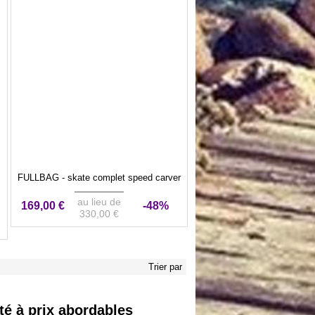
FULLBAG - skate complet speed carver
au lieu de
169,00 €
-48%
330,00 €
Trier par
ité à prix abordables