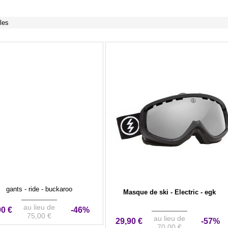
cles
gants - ride - buckaroo
Masque de ski - Electric - egk
au lieu de
90 €
-46%
75,00 €
au lieu de
29,90 €
-57%
70,00 €