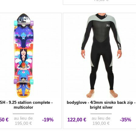
H - 9.25 stallion complete -
bodyglove - 4/3mm siroko back zip -
multicolor
bright silver
au lieu de
au lieu de
50 €
-19%
122,00 €
-35%
195,00 €
190,00 €