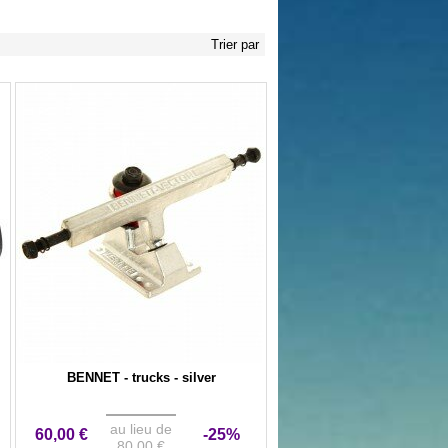
Trier par
BENNET - trucks - silver
au lieu de
60,00 €
-25%
80,00 €