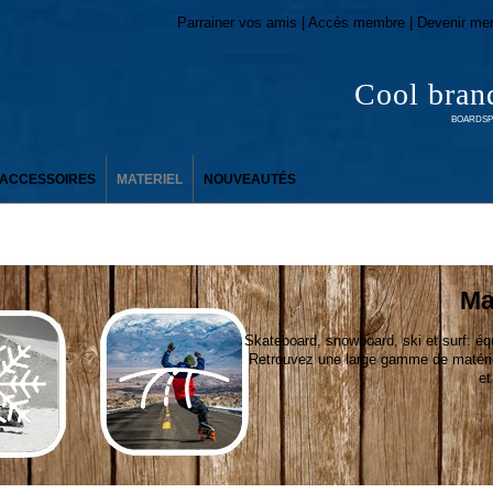
Parrainer vos amis | Accès membre | Devenir me
Cool bran
BOARDSPO
ACCESSOIRES
MATERIEL
NOUVEAUTÉS
Ma
Skateboard, snowboard, ski et surf: équ
Retrouvez une large gamme de matériel
et