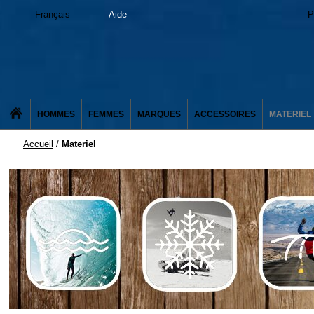
Français
Aide
P
HOMMES
FEMMES
MARQUES
ACCESSOIRES
MATERIEL
Accueil
/
Materiel