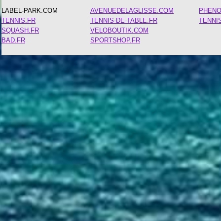
LABEL-PARK.COM
AVENUEDELAGLISSE.COM
PHEN
TENNIS.FR
TENNIS-DE-TABLE.FR
TENNI
SQUASH.FR
VELOBOUTIK.COM
BAD.FR
SPORTSHOP.FR