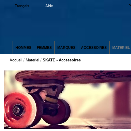
Français
Aide
P
HOMMES
FEMMES
MARQUES
ACCESSOIRES
MATERIEL
Accueil
/
Materiel
/
SKATE - Accessoires