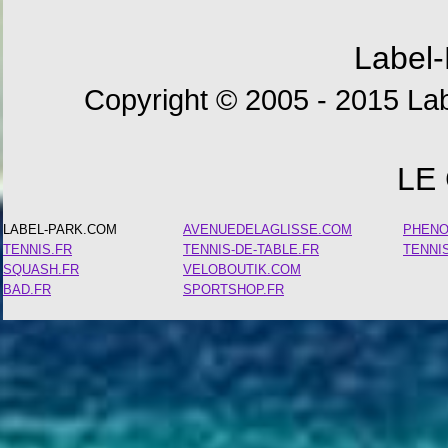
Label-
Copyright © 2005 - 2015 Lab
LE
LABEL-PARK.COM
AVENUEDELAGLISSE.COM
PHEN
TENNIS.FR
TENNIS-DE-TABLE.FR
TENNI
SQUASH.FR
VELOBOUTIK.COM
BAD.FR
SPORTSHOP.FR