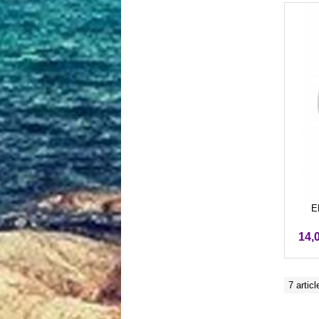
E
14,
7 articl