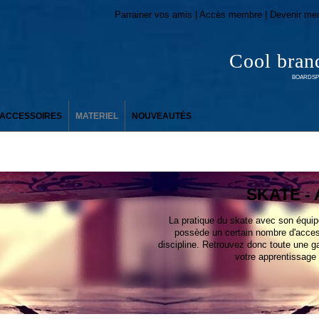
Parrainer vos amis | Accès membre | Devenir me
Cool bran
BOARDSPO
ACCESSOIRES
MATERIEL
NOUVEAUTÉS
SKATE - 
La pratique du skate avec son équip
possède un certain nombre d'access
discipline. Retrouvez donc toute une g
votre apprentissage e