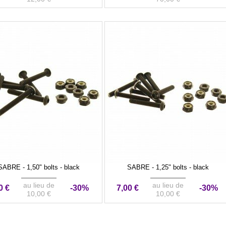
SABRE - 1,50" bolts - black
SABRE - 1,25" bolts - black
au lieu de
au lieu de
0 €
-30%
7,00 €
-30%
10,00 €
10,00 €