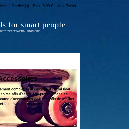
mbre |
0 article(s) - Total
0,00 €
- Mon Panier
ds for smart people
RTS / STREETWEAR / URBAN-CHIC
Accessoires
ement complet et accessoiresUn vrai rider
oires afin d'assoeir sa pratique dans sa
amme d'accessoires de skate afin de faciliter
t faire évoluer vos tricks!