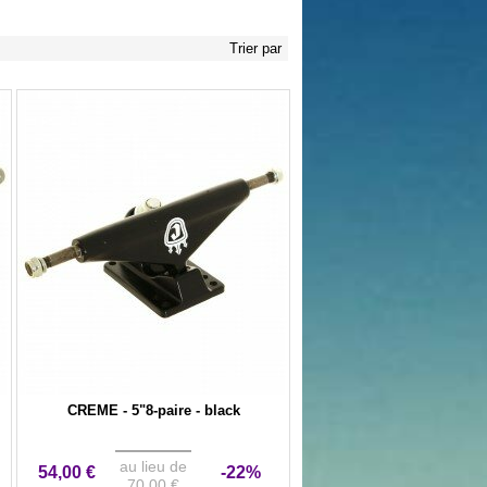
Trier par
CREME - 5"8-paire - black
au lieu de
54,00 €
-22%
70,00 €