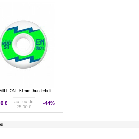
MILLION - 51mm thunderbolt
au lieu de
00 €
-44%
25,00 €
es