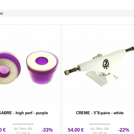
es
SABRE - high perf - purple
CREME - 5"8-paire - white
au lieu de
au lieu de
0 €
-33%
54,00 €
-22%
12,00 €
70,00 €