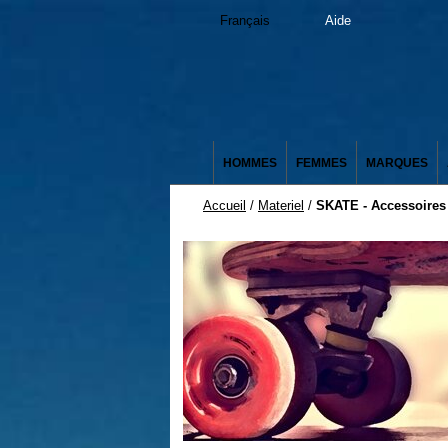
Français
Aide
HOMMES
FEMMES
MARQUES
Accueil
/
Materiel
/
SKATE - Accessoires