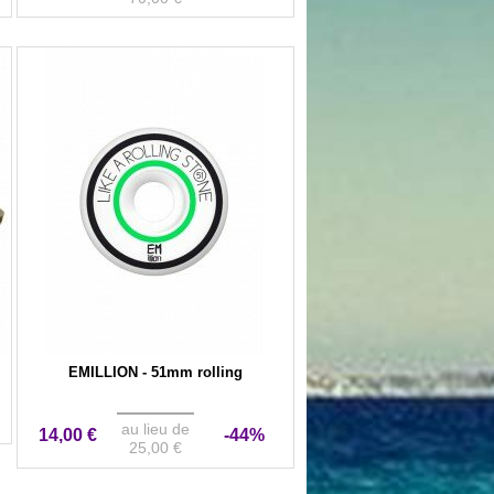
EMILLION - 51mm rolling
au lieu de
14,00 €
-44%
25,00 €