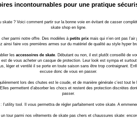
ires incontournables pour une pratique sécuri
kate ? Voici comment partir sur la bonne voie en évitant de casser complète
skate shop en ligne.
 cher
parmi notre offre. Des modèles à
petits prix
mais qui n’en ont pas l’air
z ainsi faire vos premières armes sur du matériel de qualité au style hyper b
ublier les
accessoires de skate
. Débutant ou non, il est plutôt conseillé de vo
st de vous acheter un casque de protection. Leur look est sympa et surtout l
us, léger et ventilé il se porte en toute saison sans être trop contraignant. 
excuse donc de vous en passer.
égulièrement lors des chutes est le coude, et de manière générale c’est tout le
Elles permettent d’absorber les chocs et restent des protection discrètes d
passer.
: l’utility tool. Il vous permettra de régler parfaitement votre skate. A emmen
t un tour parmi nos vêtements de skate pas chers et
chaussures skate
: enco