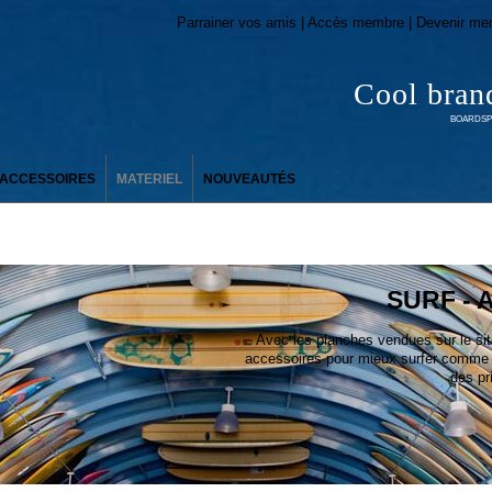
Parrainer vos amis | Accès membre | Devenir me
Cool bran
BOARDSPO
ACCESSOIRES
MATERIEL
NOUVEAUTÉS
SURF - 
Avec les planches vendues sur le si
accessoires pour mieux surfer comme l
des pri