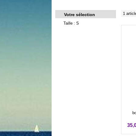
1 articl
Votre sélection
Taille : S
bo
35,