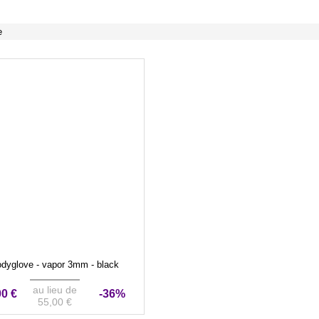
e
dyglove - vapor 3mm - black
au lieu de
00 €
-36%
55,00 €