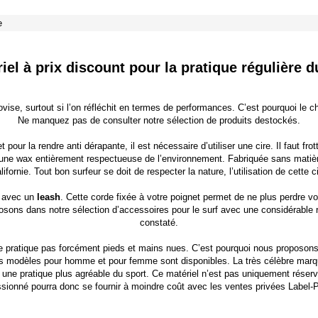
e
iel à prix discount pour la pratique régulière d
rovise, surtout si l’on réfléchit en termes de performances. C’est pourquoi le 
Ne manquez pas de consulter notre sélection de produits destockés.
t pour la rendre anti dérapante, il est nécessaire d’utiliser une cire. Il faut fr
une wax entièrement respectueuse de l’environnement. Fabriquée sans matière
ifornie. Tout bon surfeur se doit de respecter la nature, l’utilisation de cette 
e avec un
leash
. Cette corde fixée à votre poignet permet de ne plus perdre v
osons dans notre sélection d’accessoires pour le surf avec une considérable 
constaté.
 se pratique pas forcément pieds et mains nues. C’est pourquoi nous proposon
Des modèles pour homme et pour femme sont disponibles. La très célèbre mar
une pratique plus agréable du sport. Ce matériel n’est pas uniquement réser
sionné pourra donc se fournir à moindre coût avec les
ventes privées Label-