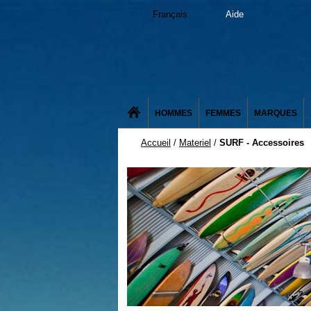
Français
Aide
HOMMES
FEMMES
MARQUES
Accueil
/
Materiel
/
SURF - Accessoires