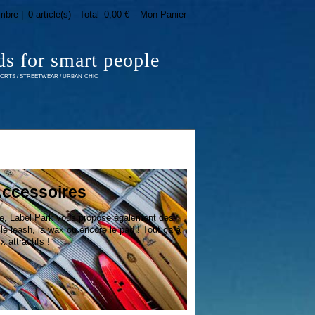
mbre |
0 article(s) - Total
0,00 €
- Mon Panier
ds for smart people
RTS / STREETWEAR / URBAN-CHIC
Accessoires
te, Label Park vous propose également des
e leash, la wax ou encore le pad ! Tout ça à
x attractifs !