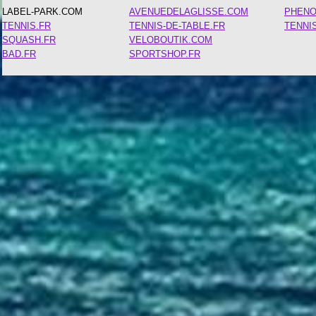
LABEL-PARK.COM
AVENUEDELAGLISSE.COM
PHEN
TENNIS.FR
TENNIS-DE-TABLE.FR
TENNI
SQUASH.FR
VELOBOUTIK.COM
BAD.FR
SPORTSHOP.FR