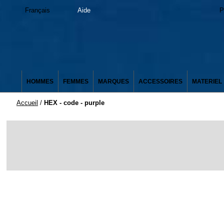
Français
Aide
P
HOMMES
FEMMES
MARQUES
ACCESSOIRES
MATERIEL
Accueil
/
HEX - code - purple