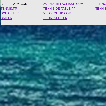
LABEL-PARK.COM
AVENUEDELAGLISSE.COM
PHEN
TENNIS.FR
TENNIS-DE-TABLE.FR
TENNI
SQUASH.FR
VELOBOUTIK.COM
BAD.FR
SPORTSHOP.FR