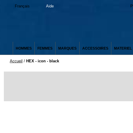
Français
Aide
P
HOMMES
FEMMES
MARQUES
ACCESSOIRES
MATERIEL
Accueil
/
HEX - icon - black