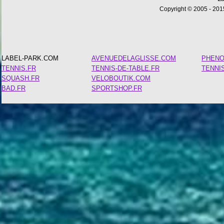
Copyright © 2005 - 2015
LABEL-PARK.COM
AVENUEDELAGLISSE.COM
PHEN
TENNIS.FR
TENNIS-DE-TABLE.FR
TENNI
SQUASH.FR
VELOBOUTIK.COM
BAD.FR
SPORTSHOP.FR