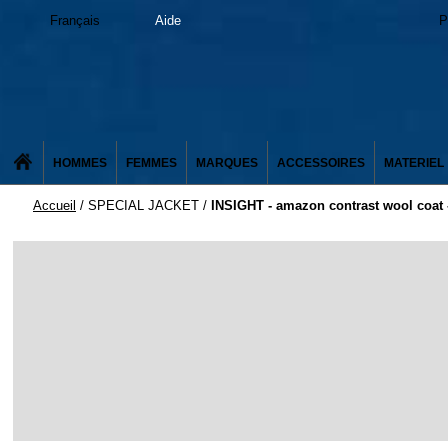
Français
Aide
P
HOMMES
FEMMES
MARQUES
ACCESSOIRES
MATERIEL
Accueil
/
SPECIAL JACKET
/
INSIGHT - amazon contrast wool coat 