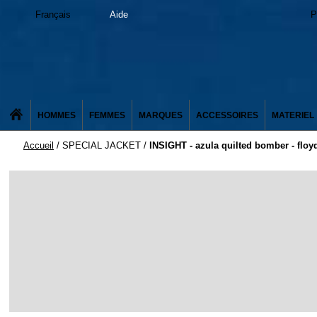
Français
Aide
P
HOMMES
FEMMES
MARQUES
ACCESSOIRES
MATERIEL
Accueil
/
SPECIAL JACKET
/
INSIGHT - azula quilted bomber - floy