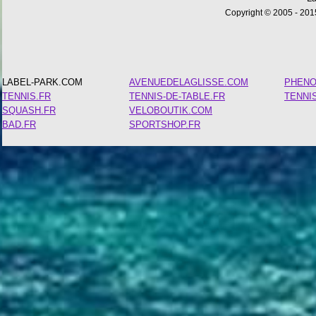
Copyright © 2005 - 2015
LABEL-PARK.COM
AVENUEDELAGLISSE.COM
PHEN
TENNIS.FR
TENNIS-DE-TABLE.FR
TENNI
SQUASH.FR
VELOBOUTIK.COM
BAD.FR
SPORTSHOP.FR