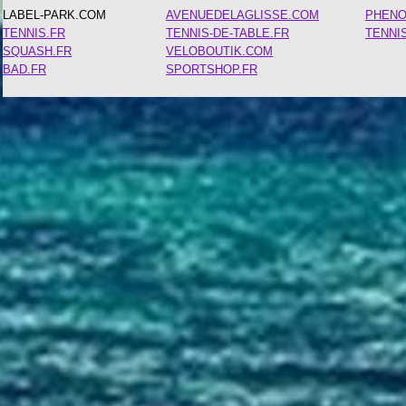
LABEL-PARK.COM
AVENUEDELAGLISSE.COM
PHEN
TENNIS.FR
TENNIS-DE-TABLE.FR
TENNI
SQUASH.FR
VELOBOUTIK.COM
BAD.FR
SPORTSHOP.FR