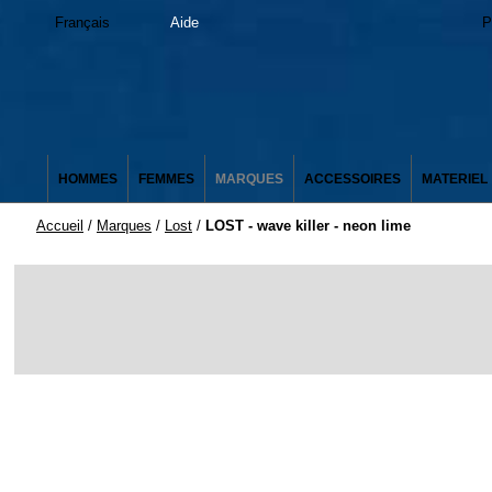
Français
Aide
P
HOMMES
FEMMES
MARQUES
ACCESSOIRES
MATERIEL
Accueil
/
Marques
/
Lost
/
LOST - wave killer - neon lime