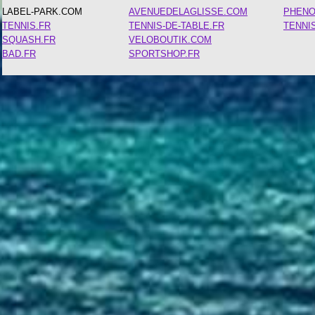
LABEL-PARK.COM
AVENUEDELAGLISSE.COM
PHEN
TENNIS.FR
TENNIS-DE-TABLE.FR
TENNI
SQUASH.FR
VELOBOUTIK.COM
BAD.FR
SPORTSHOP.FR