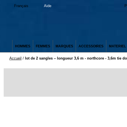
Français
Aide
P
HOMMES
FEMMES
MARQUES
ACCESSOIRES
MATERIEL
Accueil
/
lot de 2 sangles – longueur 3,6 m - northcore - 3,6m tie 