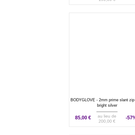
BODYGLOVE - 2mm prime slant zip 
bright silver
au lieu de
85,00 €
-57
200,00 €