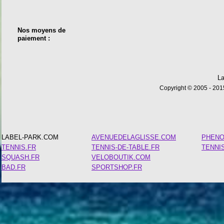
Nos moyens de
paiement :
La
Copyright © 2005 - 2015
LABEL-PARK.COM
AVENUEDELAGLISSE.COM
PHEN
TENNIS.FR
TENNIS-DE-TABLE.FR
TENNI
SQUASH.FR
VELOBOUTIK.COM
BAD.FR
SPORTSHOP.FR