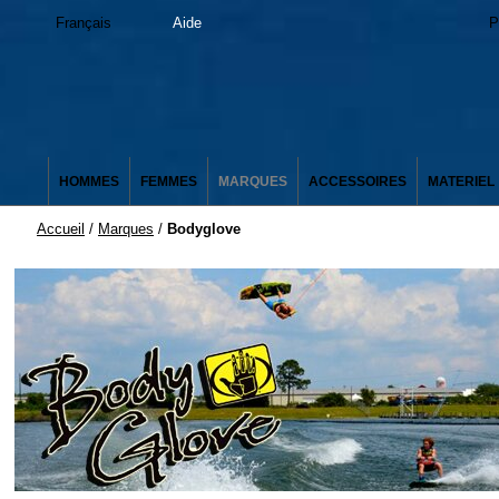
Français
Aide
P
HOMMES
FEMMES
MARQUES
ACCESSOIRES
MATERIEL
Accueil
/
Marques
/
Bodyglove