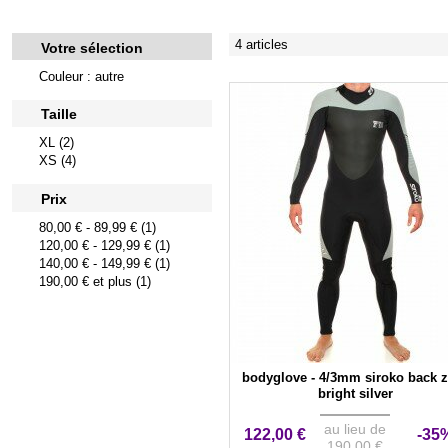
4 articles
Votre sélection
Couleur : autre
Taille
XL (2)
XS (4)
Prix
80,00 €
-
89,99 €
(1)
120,00 €
-
129,99 €
(1)
140,00 €
-
149,99 €
(1)
190,00 €
et plus (1)
bodyglove - 4/3mm siroko back z
bright silver
au lieu de
122,00 €
-35
190,00 €