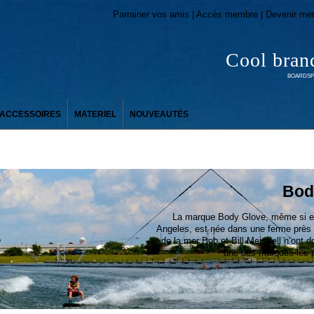
Parrainer vos amis | Accès membre | Devenir me
Cool bran
BOARDSPO
ACCESSOIRES
MATERIEL
NOUVEAUTÉS
Bod
La marque Body Glove, même si ell
Angeles, est née dans une ferme près
de la mer Bob et Bill Meistrell n’ont d
une des marques les pl