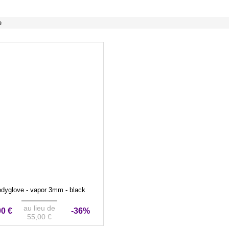
e
dyglove - vapor 3mm - black
au lieu de
00 €
-36%
55,00 €