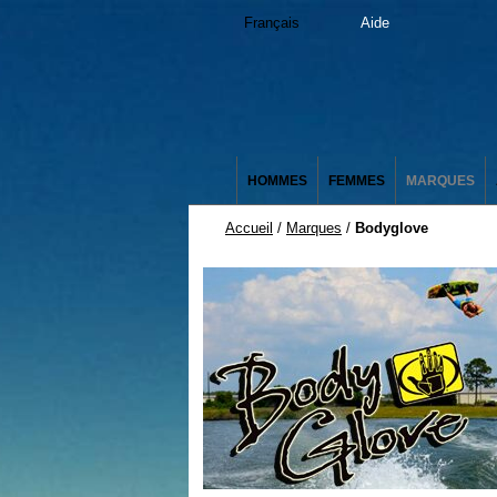
Français
Aide
HOMMES
FEMMES
MARQUES
Accueil
/
Marques
/
Bodyglove