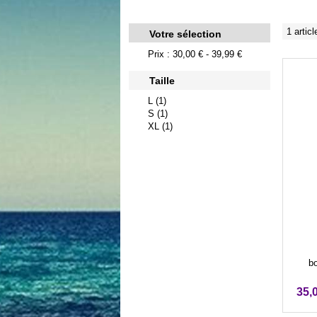
1 articl
Votre sélection
Prix : 30,00 € - 39,99 €
Taille
L (1)
S (1)
XL (1)
bo
35,