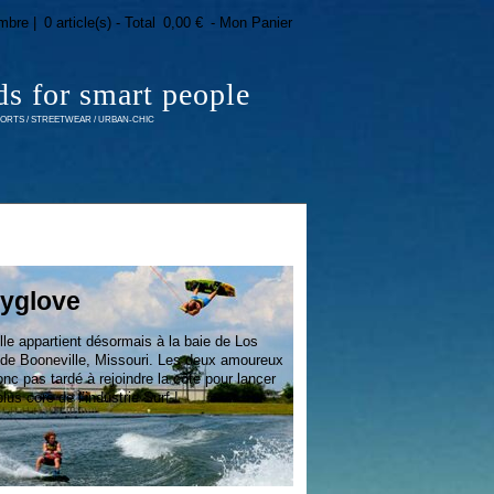
mbre |
0 article(s) - Total
0,00 €
- Mon Panier
ds for smart people
RTS / STREETWEAR / URBAN-CHIC
yglove
e appartient désormais à la baie de Los
 de Booneville, Missouri. Les deux amoureux
onc pas tardé à rejoindre la côte pour lancer
us core de l’industrie Surf !