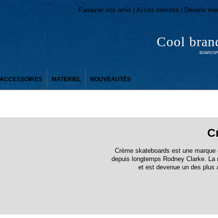
Parrainer vos amis | Accès membre | Devenir me
Cool bran
BOARDSPO
ACCESSOIRES
MATERIEL
NOUVEAUTÉS
C
Crème skateboards est une marque 
depuis longtemps Rodney Clarke. La
et est devenue un des plus