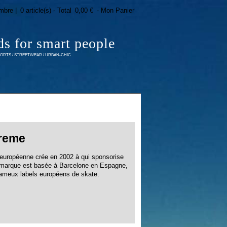
mbre |
0 article(s) - Total
0,00 €
- Mon Panier
ds for smart people
RTS / STREETWEAR / URBAN-CHIC
reme
européenne crée en 2002 à qui sponsorise
 marque est basée à Barcelone en Espagne,
 ameux labels européens de skate.