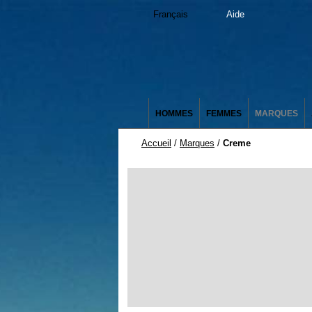
Français
Aide
HOMMES
FEMMES
MARQUES
Accueil
/
Marques
/
Creme