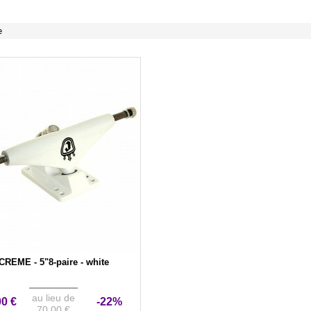
e
CREME - 5"8-paire - white
au lieu de
00 €
-22%
70,00 €