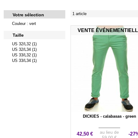
1 article
Votre sélection
Couleur : vert
VENTE ÉVÉNEMENTIEL
Taille
US 32/L32 (1)
US 32/L34 (1)
US 33/L32 (1)
US 33/L34 (1)
DICKIES - calabasas - green
au lieu de
42,50 €
-27
59,00 €