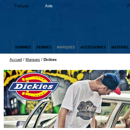
Français
Aide
P
HOMMES
FEMMES
MARQUES
ACCESSOIRES
MATERIEL
Accueil
/
Marques
/
Dickies