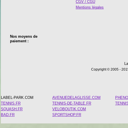
CGV / CGU
Mentions légales
Nos moyens de
paiement :
La
Copyright © 2005 - 2015
LABEL-PARK.COM
AVENUEDELAGLISSE.COM
PHEN
TENNIS.FR
TENNIS-DE-TABLE.FR
TENNI
SQUASH.FR
VELOBOUTIK.COM
BAD.FR
SPORTSHOP.FR