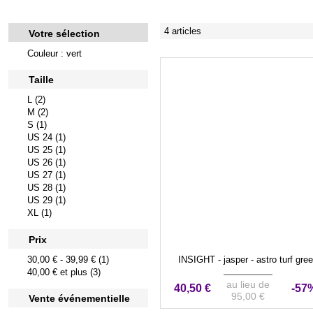
4 articles
Votre sélection
Couleur : vert
Taille
L (2)
M (2)
S (1)
US 24 (1)
US 25 (1)
US 26 (1)
US 27 (1)
US 28 (1)
US 29 (1)
XL (1)
Prix
30,00 €
-
39,99 €
(1)
INSIGHT - jasper - astro turf gre
40,00 €
et plus (3)
au lieu de
40,50 €
-57
95,00 €
Vente événementielle