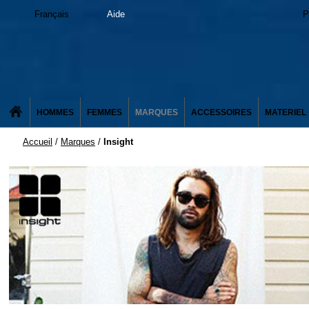
Français
Aide
P
HOMMES
FEMMES
MARQUES
ACCESSOIRES
MATERIEL
Accueil
/
Marques
/
Insight