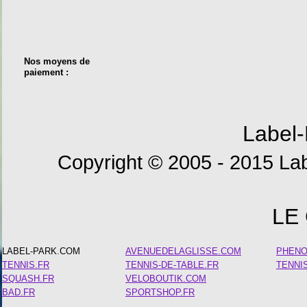
Nos moyens de
paiement :
Label-
Copyright © 2005 - 2015 Lab
LE
LABEL-PARK.COM
AVENUEDELAGLISSE.COM
PHEN
TENNIS.FR
TENNIS-DE-TABLE.FR
TENNI
SQUASH.FR
VELOBOUTIK.COM
BAD.FR
SPORTSHOP.FR